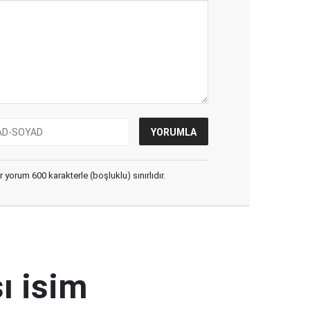
yorum 600 karakterle (boşluklu) sınırlıdır.
ı isim