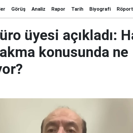
ler
Görüş
Analiz
Rapor
Tarih
Biyografi
Röport
Büro üyesi açıkladı:
ırakma konusunda ne
yor?