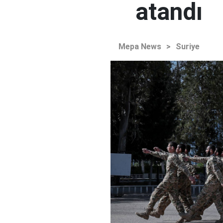
atandı
Mepa News
>
Suriye