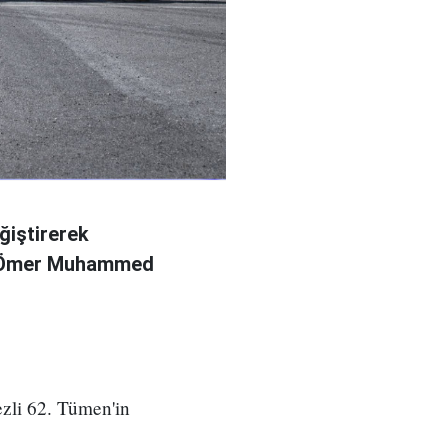
ğiştirerek
l Ömer Muhammed
zli 62. Tümen'in