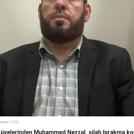
rtesi 13:01
 üyelerinden Muhammed Nezzal, silah bırakma k