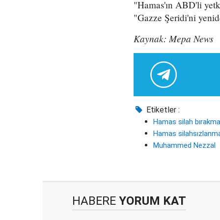
"Hamas'ın ABD'li yetki
"Gazze Şeridi'ni yenide
Kaynak: Mepa News
Etiketler :
Hamas silah bırakm
Hamas silahsızlanm
Muhammed Nezzal
HABERE
YORUM KAT