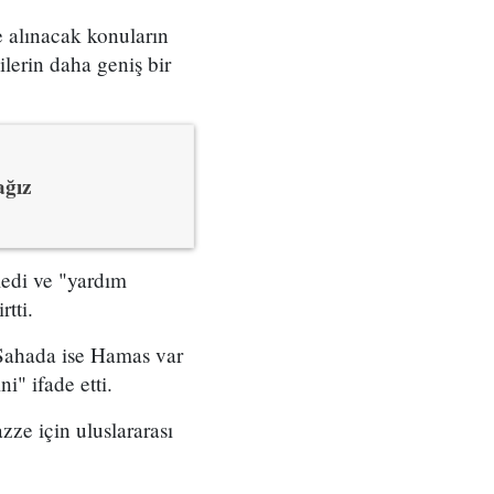
e alınacak konuların
lilerin daha geniş bir
ağız
ledi ve "yardım
tti.
. Sahada ise Hamas var
i" ifade etti.
ze için uluslararası