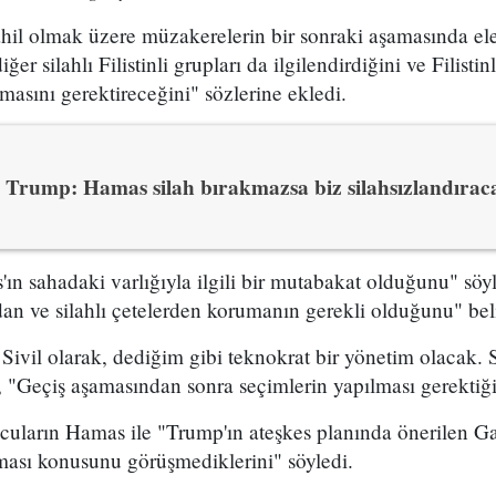
ahil olmak üzere müzakerelerin bir sonraki aşamasında el
er silahlı Filistinli grupları da ilgilendirdiğini ve Filistin
masını gerektireceğini" sözlerine ekledi.
Trump: Hamas silah bırakmazsa biz silahsızlandırac
ın sahadaki varlığıyla ilgili bir mutabakat olduğunu" söy
dan ve silahlı çetelerden korumanın gerekli olduğunu" belir
 Sivil olarak, dediğim gibi teknokrat bir yönetim olacak
 "Geçiş aşamasından sonra seçimlerin yapılması gerektiğin
cuların Hamas ile "Trump'ın ateşkes planında önerilen Gaz
lması konusunu görüşmediklerini" söyledi.