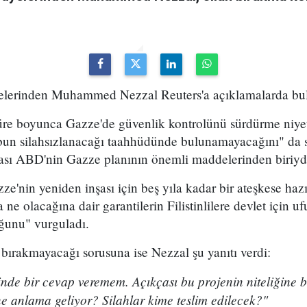
elerinden Muhammed Nezzal Reuters'a açıklamalarda bu
süre boyunca Gazze'de güvenlik kontrolünü sürdürme niy
bun silahsızlanacağı taahhüdünde bulunamayacağını" da s
ası ABD'nin Gazze planının önemli maddelerinden biriyd
e'nin yeniden inşası için beş yıla kadar bir ateşkese ha
a ne olacağına dair garantilerin Filistinlilere devlet için 
uğunu" vurguladı.
 bırakmayacağı sorusuna ise Nezzal şu yanıtı verdi:
inde bir cevap veremem. Açıkçası bu projenin niteliğine ba
ne anlama geliyor? Silahlar kime teslim edilecek?"