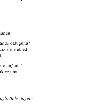
lundu.
etinde olduğunu"
özlerine ekledi.
i.
zır olduğunu"
ufuk ve umut
ğlı. Bahsettiğiniz