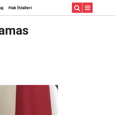
aj
Hak İhlalleri
 Hamas