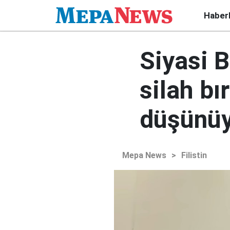
Haber
Siyasi 
silah b
düşünü
Mepa News
>
Filistin