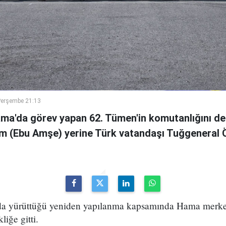
Perşembe 21:13
ama'da görev yapan 62. Tümen'in komutanlığını de
m (Ebu Amşe) yerine Türk vatandaşı Tuğgenera
uda yürüttüğü yeniden yapılanma kapsamında Hama merke
iğe gitti.