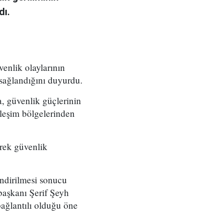
dı.
enlik olaylarının
sağlandığını duyurdu.
, güvenlik güçlerinin
rleşim bölgelerinden
erek güvenlik
endirilmesi sonucu
aşkanı Şerif Şeyh
bağlantılı olduğu öne