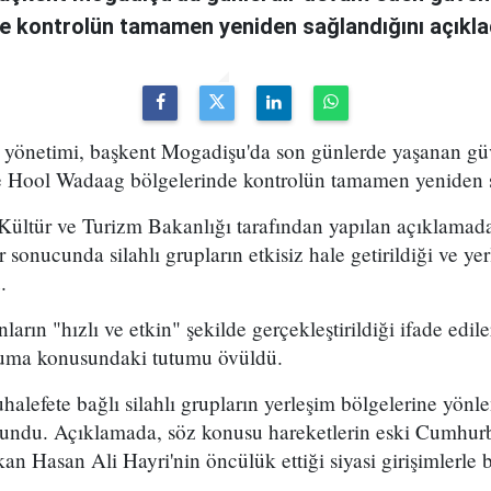
de kontrolün tamamen yeniden sağlandığını açıkla
yönetimi, başkent Mogadişu'da son günlerde yaşanan güv
e Hool Wadaag bölgelerinde kontrolün tamamen yeniden 
ültür ve Turizm Bakanlığı tarafından yapılan açıklamada
 sonucunda silahlı grupların etkisiz hale getirildiği ve ye
.
arın "hızlı ve etkin" şekilde gerçekleştirildiği ifade edil
koruma konusundaki tutumu övüldü.
alefete bağlı silahlı grupların yerleşim bölgelerine yönl
undu. Açıklamada, söz konusu hareketlerin eski Cumhurb
n Hasan Ali Hayri'nin öncülük ettiği siyasi girişimlerle 