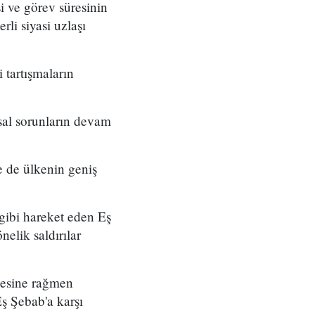
 ve görev süresinin
rli siyasi uzlaşı
 tartışmaların
ısal sorunların devam
e de ülkenin geniş
 gibi hareket eden Eş
elik saldırılar
tmesine rağmen
ş Şebab'a karşı