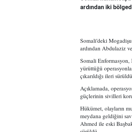
ardından iki bölge
Somali'deki Mogadişu 
ardından Abdulaziz v
Somali Enformasyon, K
yürüttüğü operasyonlar
çıkarıldığı ileri sürüldü
Açıklamada, operasyonl
güçlerinin sivilleri 
Hükümet, olayların muh
meydana geldiğini sav
Ahmed ile eski Başbaka
sürüldü.