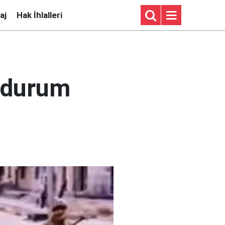
aj
Hak İhlalleri
 durum