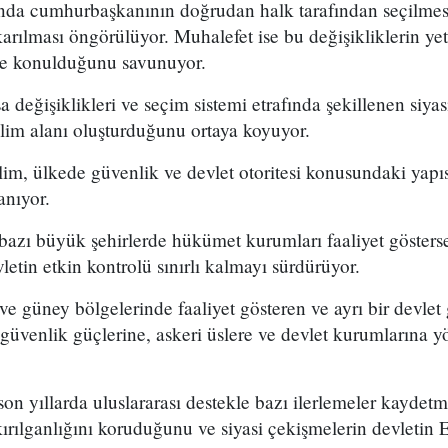
da cumhurbaşkanının doğrudan halk tarafından seçilmesi
karılması öngörülüyor. Muhalefet ise bu değişikliklerin yete
e konulduğunu savunuyor.
 değişiklikleri ve seçim sistemi etrafında şekillenen siyasi
ilim alanı oluşturduğunu ortaya koyuyor.
ilim, ülkede güvenlik ve devlet otoritesi konusundaki yap
anıyor.
azı büyük şehirlerde hükümet kurumları faaliyet gösters
letin etkin kontrolü sınırlı kalmayı sürdürüyor.
 ve güney bölgelerinde faaliyet gösteren ve ayrı bir devlet
güvenlik güçlerine, askeri üslere ve devlet kurumlarına yön
son yıllarda uluslararası destekle bazı ilerlemeler kayde
ılganlığını koruduğunu ve siyasi çekişmelerin devletin E