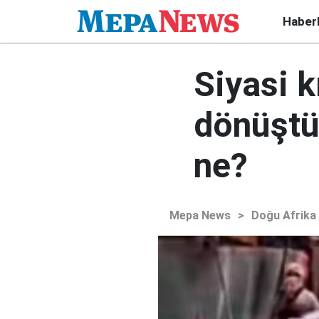
Haber
Siyasi k
dönüştü
ne?
Mepa News
>
Doğu Afrika