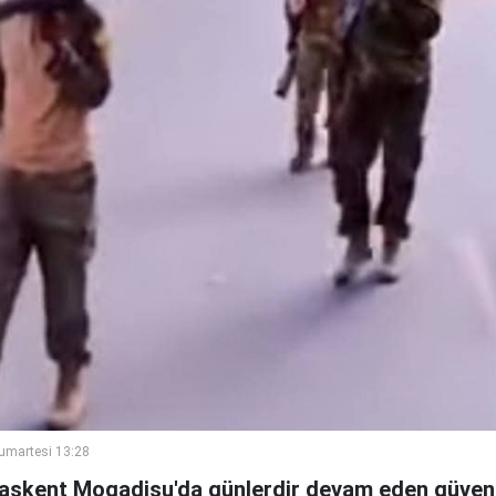
umartesi 13:28
aşkent Mogadişu'da günlerdir devam eden güvenli