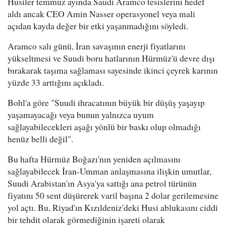
Husiler temmuz ayında Saudi Aramco tesislerini hedef
aldı ancak CEO Amin Nasser operasyonel veya mali
açıdan kayda değer bir etki yaşanmadığını söyledi.
Aramco salı günü, İran savaşının enerji fiyatlarını
yükseltmesi ve Suudi boru hatlarının Hürmüz'ü devre dışı
bırakarak taşıma sağlaması sayesinde ikinci çeyrek karının
yüzde 33 arttığını açıkladı.
Bohl'a göre "Suudi ihracatının büyük bir düşüş yaşayıp
yaşamayacağı veya bunun yalnızca uyum
sağlayabilecekleri aşağı yönlü bir baskı olup olmadığı
henüz belli değil".
Bu hafta Hürmüz Boğazı'nın yeniden açılmasını
sağlayabilecek İran-Umman anlaşmasına ilişkin umutlar,
Suudi Arabistan'ın Asya'ya sattığı ana petrol türünün
fiyatını 50 sent düşürerek varil başına 2 dolar gerilemesine
yol açtı. Bu, Riyad'ın Kızıldeniz'deki Husi ablukasını ciddi
bir tehdit olarak görmediğinin işareti olarak