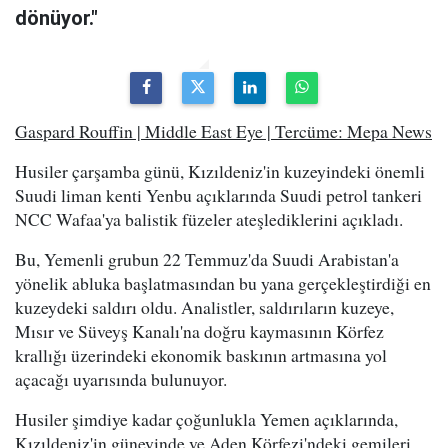
dönüyor."
Gaspard Rouffin | Middle East Eye | Tercüme: Mepa News
Husiler çarşamba günü, Kızıldeniz'in kuzeyindeki önemli
Suudi liman kenti Yenbu açıklarında Suudi petrol tankeri
NCC Wafaa'ya balistik füzeler ateşlediklerini açıkladı.
Bu, Yemenli grubun 22 Temmuz'da Suudi Arabistan'a
yönelik abluka başlatmasından bu yana gerçekleştirdiği en
kuzeydeki saldırı oldu. Analistler, saldırıların kuzeye,
Mısır ve Süveyş Kanalı'na doğru kaymasının Körfez
krallığı üzerindeki ekonomik baskının artmasına yol
açacağı uyarısında bulunuyor.
Husiler şimdiye kadar çoğunlukla Yemen açıklarında,
Kızıldeniz'in güneyinde ve Aden Körfezi'ndeki gemileri