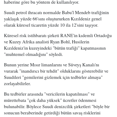
haberine göre bu yöntem de kullanılıyor.
Suudi petrol ihracatı normalde Babu'l Mendeb trafiğinin
yaklaşık yüzde 66'sını oluştururken Kızıldeniz genel
olarak küresel ticaretin yüzde 10 ila 12'sini taşıyor.
Küresel risk istihbaratı şirketi RANE'in kıdemli Ortadoğu
ve Kuzey Afrika analisti Ryan Bohl, Husilerin
Kızıldeniz'in kuzeyindeki "bütün trafiği" kapatmasının
"muhtemel olmadığını" söyledi.
Bunun yerine Mısır limanlarını ve Süveyş Kanalı'nı
vurarak "inandırıcı bir tehdit" olduklarını gösterebilir ve
Suudileri "gemilerini gizlemek için tedbirler almaya"
zorlayabilirler.
Bu tedbirler arasında "vericilerin kapatılması" ve
mürettebata "çok daha yüksek" ücretler ödenmesi
bulunabilir. Böylece Suudi denizcilik şirketleri "böyle bir
sonucun beraberinde getirdiği bütün savaş risklerini