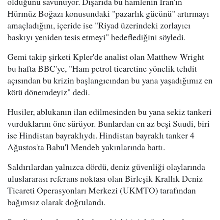
olduğunu savunuyor. Dışarıda bu hamlenin İran'ın
Hürmüz Boğazı konusundaki "pazarlık gücünü" artırmayı
amaçladığını, içeride ise "Riyad üzerindeki zorlayıcı
baskıyı yeniden tesis etmeyi" hedeflediğini söyledi.
Gemi takip şirketi Kpler'de analist olan Matthew Wright
bu hafta BBC'ye, "Ham petrol ticaretine yönelik tehdit
açısından bu krizin başlangıcından bu yana yaşadığımız en
kötü dönemdeyiz" dedi.
Husiler, ablukanın ilan edilmesinden bu yana sekiz tankeri
vurduklarını öne sürüyor. Bunlardan en az beşi Suudi, biri
ise Hindistan bayraklıydı. Hindistan bayraklı tanker 4
Ağustos'ta Babu'l Mendeb yakınlarında battı.
Saldırılardan yalnızca dördü, deniz güvenliği olaylarında
uluslararası referans noktası olan Birleşik Krallık Deniz
Ticareti Operasyonları Merkezi (UKMTO) tarafından
bağımsız olarak doğrulandı.