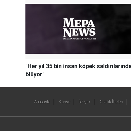
"Her yıl 35 bin insan köpek saldırılarınd
ölüyor"
Anasayfa
Künye
İletişim
Gizlilik İlkeleri