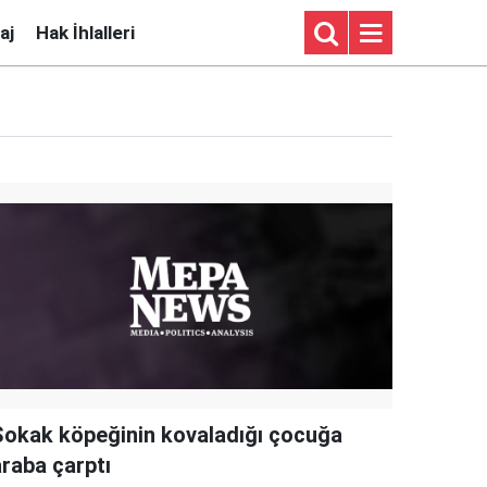
aj
Hak İhlalleri
Sokak köpeğinin kovaladığı çocuğa
araba çarptı