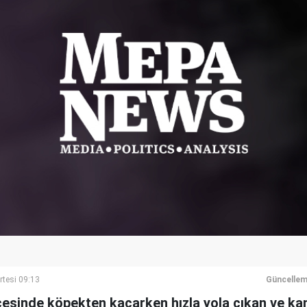
rtesi 09:13
Güncellem
ilçesinde köpekten kaçarken hızla yola çıkan ve 