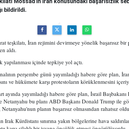
şkilatı Mossad'ın İran konusundaki başarısızlık se
bildirildi.
arat teşkilatı, İran rejimini devirmeye yönelik başarısız bir
en aldı.
k yapılanması içinde tepkiye yol açtı.
analının perşembe günü yayımladığı habere göre plan, İran
sını ve hükümete karşı protestoların körüklenmesini içeri
t ayında yayımladığı habere göre plan, İsrail Başbakan
 ve Netanyahu bu planı ABD Başkanı Donald Trump ile g
 Netanyahu'nun planın başarısız olmasından rahatsız olduğ
n Irak Kürdistanı sınırına yakın bölgelerine hava saldırıl
e karşı silahlı bir isyana öncülük etmesi öngörülüyordu.