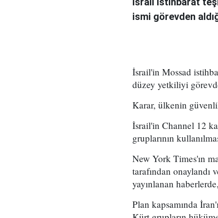
İsrail istihbarat te
ismi görevden aldığı 
İsrail'in Mossad istihb
düzey yetkiliyi görevd
Karar, ülkenin güvenli
İsrail'in Channel 12 k
gruplarının kullanılma
New York Times'ın mar
tarafından onaylandı
yayınlanan haberlerde,
Plan kapsamında İran'ı
Kürt grupların hükümet