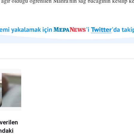
ağır olduğu öğrenilen Mahra'nın sağ bacağının kesilip ke
verilen
ndaki