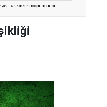
yorum 600 karakterle (boşluklu) sınırlıdır.
şikliği