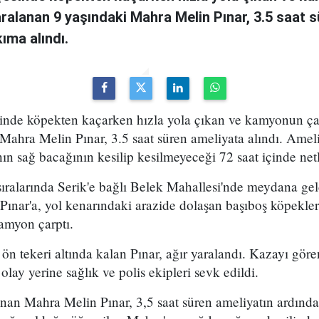
ralanan 9 yaşındaki Mahra Melin Pınar, 3.5 saat s
ıma alındı.
esinde köpekten kaçarken hızla yola çıkan ve kamyonun ça
Mahra Melin Pınar, 3.5 saat süren ameliyata alındı. Amel
n sağ bacağının kesilip kesilmeyeceği 72 saat içinde net
ıralarında Serik'e bağlı Belek Mahallesi'nde meydana gel
ınar'a, yol kenarındaki arazide dolaşan başıboş köpekler
amyon çarptı.
 tekeri altında kalan Pınar, ağır yaralandı. Kazayı göre
 olay yerine sağlık ve polis ekipleri sevk edildi.
ınan Mahra Melin Pınar, 3,5 saat süren ameliyatın ardın