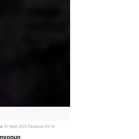
e:
07 Mart 2022 Pazartesi 09:18
kamyonun