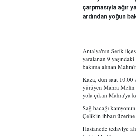
çarpmasıyla ağır ya
ardından yoğun bak
Antalya'nın Serik ilç
yaralanan 9 yaşındaki 
bakıma alınan Mahra'nı
Kaza, dün saat 10.00 s
yürüyen Mahra Melin P
yola çıkan Mahra'ya k
Sağ bacağı kamyonun ön
Çelik'in ihbarı üzerine
Hastanede tedaviye al