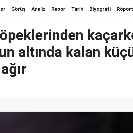
ler
Görüş
Analiz
Rapor
Tarih
Biyografi
Röport
öpeklerinden kaçark
n altında kalan küçü
ağır