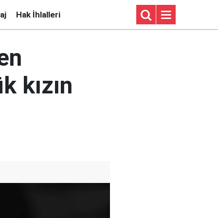
aj
Hak İhlalleri
en
k kızın