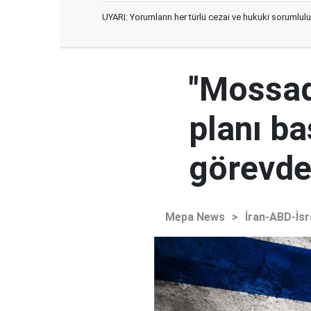
UYARI: Yorumların her türlü cezai ve hukuki sorumlulu
"Mossad'
planı ba
görevden
Mepa News
>
İran-ABD-İsr