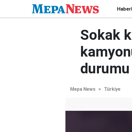
Haber
Sokak k
kamyonu
durumu 
Mepa News
>
Türkiye