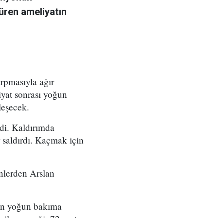
üren ameliyatın
rpmasıyla ağır
iyat sonrası yoğun
leşecek.
di. Kaldırımda
 saldırdı. Kaçmak için
nlerden Arslan
dan yoğun bakıma