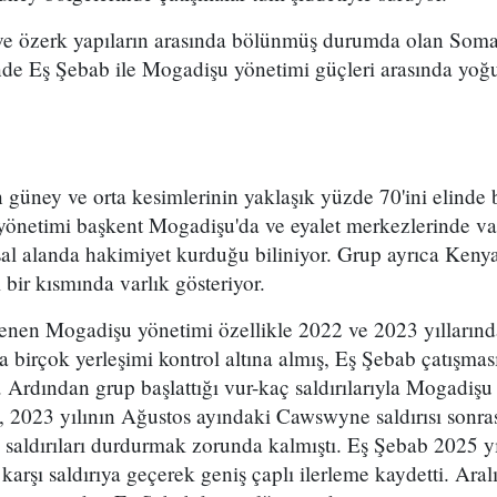
n ve özerk yapıların arasında bölünmüş durumda olan Somal
de Eş Şebab ile Mogadişu yönetimi güçleri arasında yoğu
n güney ve orta kesimlerinin yaklaşık yüzde 70'ini elind
 yönetimi başkent Mogadişu'da ve eyalet merkezlerinde var
sal alanda hakimiyet kurduğu biliniyor. Grup ayrıca Keny
 bir kısmında varlık gösteriyor.
klenen Mogadişu yönetimi özellikle 2022 ve 2023 yılların
da birçok yerleşimi kontrol altına almış, Eş Şebab çatışmas
. Ardından grup başlattığı vur-kaç saldırılarıyla Mogadişu
ş, 2023 yılının Ağustos ayındaki Cawswyne saldırısı sonr
saldırıları durdurmak zorunda kalmıştı. Eş Şebab 2025 yı
arşı saldırıya geçerek geniş çaplı ilerleme kaydetti. Aralı