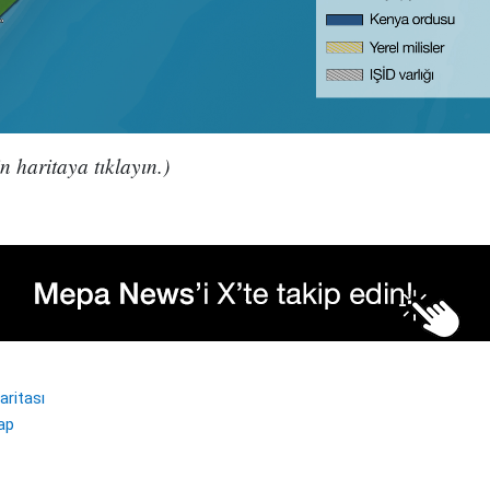
n haritaya tıklayın.)
ritası
ap