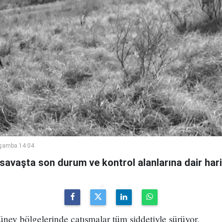
rşamba 14:04
avaşta son durum ve kontrol alanlarına dair hari
ney bölgelerinde çatışmalar tüm şiddetiyle sürüyor.