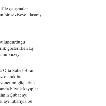
i'de çatışmalar
n bir seviyeye ulaşmış
e bulundurduğu
lık gösterirken Eş
a'nın kuzey
da Orta Şabel-Hiran
ız olarak bu
 yönetimi güçlerine
asında büyük kayıplar
lının Şubat ayı
k ayı itibarıyla bu