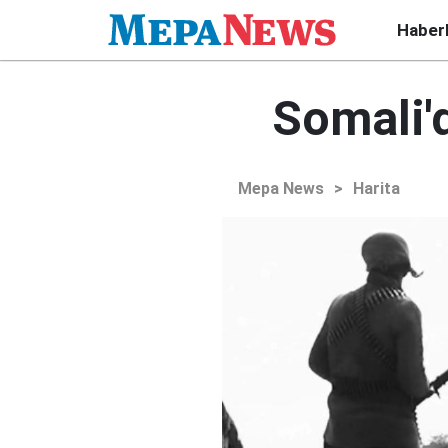
Haber
Somali'
Mepa News
>
Harita