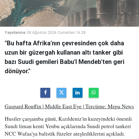
Yayınlanma:
08 Ağustos 2026 Cumartesi 16:28
"Bu hafta Afrika'nın çevresinden çok daha
uzun bir güzergah kullanan altı tanker gibi
bazı Suudi gemileri Babu'l Mendeb'ten geri
dönüyor."
Gaspard Rouffin | Middle East Eye | Tercüme: Mepa News
Husiler çarşamba günü, Kızıldeniz'in kuzeyindeki önemli
Suudi liman kenti Yenbu açıklarında Suudi petrol tankeri
NCC Wafaa'ya balistik füzeler ateşlediklerini açıkladı.