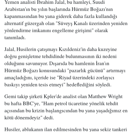
Yemen analisti Ibrahim Jalal, bu hamleyi, Suudi
Arabistan'ın bu yılın başlarında Hürmüz Boğazı'nın
kapanmasından bu yana giderek daha fazla kullandığı
alternatif güzergah olan "Süveyş Kanalı üzerinden yeniden
yönlendirme imkanını engelleme girişimi" olarak
tanımladı.
Jalal, Husilerin çatışmayı Kızıldeniz'in daha kuzeyine
doğru genişletme tehdidinde bulunmasının iki nedeni
olduğunu savunuyor. Dışarıda bu hamlenin İran'ın
Hürmüz Boğazı konusundaki "pazarlık gücünü" artırmayı
amaçladığını, içeride ise "Riyad üzerindeki zorlayıcı
baskıyı yeniden tesis etmeyi" hedeflediğini söyledi.
Gemi takip şirketi Kpler'de analist olan Matthew Wright
bu hafta BBC'ye, "Ham petrol ticaretine yönelik tehdit
açısından bu krizin başlangıcından bu yana yaşadığımız en
kötü dönemdeyiz" dedi.
Husiler, ablukanın ilan edilmesinden bu yana sekiz tankeri