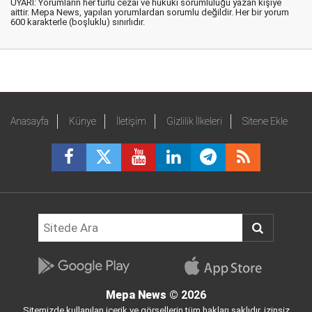
UYARI: Yorumların her türlü cezai ve hukuki sorumluluğu yazan kişiye
aittir. Mepa News, yapılan yorumlardan sorumlu değildir. Her bir yorum
600 karakterle (boşluklu) sınırlıdır.
Anasayfa
Künye
İletişim
Gizlilik İlkeleri
Sitene Ekle
Mepa News
© 2026
Sitemizde kullanılan içerik ve görsellerin tüm hakları saklıdır, izinsiz