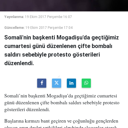
Yayınlanma:
19 Ekim 2017 Perşembe 16:07
Güncelleme:
19 Ekim 2017 Perşembe 17:04
Somali'nin başkenti Mogadişu'da geçtiğimiz
cumartesi günü düzenlenen çifte bombalı
saldırı sebebiyle protesto gösterileri
düzenlendi.
Somali’nin başkenti Mogadişu’da geçtiğimiz cumartesi
günü düzenlenen çifte bombalı saldırı sebebiyle protesto
gösterileri düzenlendi.
Başlarına kırmızı bant geçiren ve çoğunluğu gençlerden
oluşan grup devlet yetkilileri aleyhinde sloganlar atarak