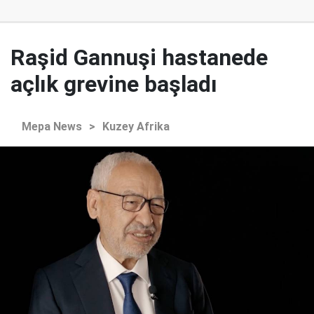
Raşid Gannuşi hastanede
açlık grevine başladı
Mepa News
>
Kuzey Afrika