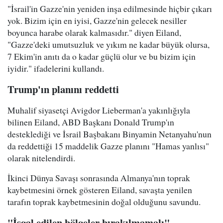
"İsrail'in Gazze'nin yeniden inşa edilmesinde hiçbir çıkarı
yok. Bizim için en iyisi, Gazze'nin gelecek nesiller
boyunca harabe olarak kalmasıdır." diyen Eiland,
"Gazze'deki umutsuzluk ve yıkım ne kadar büyük olursa,
7 Ekim'in anıtı da o kadar güçlü olur ve bu bizim için
iyidir." ifadelerini kullandı.
Trump'ın planını reddetti
Muhalif siyasetçi Avigdor Lieberman'a yakınlığıyla
bilinen Eiland, ABD Başkanı Donald Trump'ın
desteklediği ve İsrail Başbakanı Binyamin Netanyahu'nun
da reddettiği 15 maddelik Gazze planını "Hamas yanlısı"
olarak nitelendirdi.
İkinci Dünya Savaşı sonrasında Almanya'nın toprak
kaybetmesini örnek gösteren Eiland, savaşta yenilen
tarafın toprak kaybetmesinin doğal olduğunu savundu.
"İşgal edilen bölgeler bırakılmamalı"