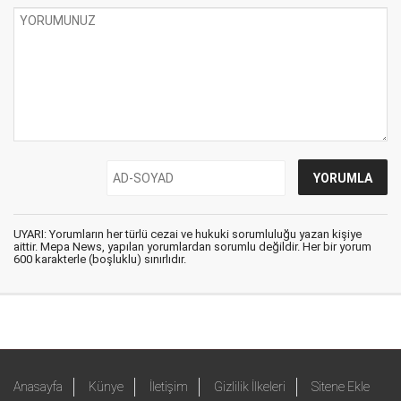
UYARI: Yorumların her türlü cezai ve hukuki sorumluluğu yazan kişiye
aittir. Mepa News, yapılan yorumlardan sorumlu değildir. Her bir yorum
600 karakterle (boşluklu) sınırlıdır.
Anasayfa
Künye
İletişim
Gizlilik İlkeleri
Sitene Ekle