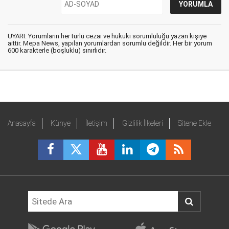
UYARI: Yorumların her türlü cezai ve hukuki sorumluluğu yazan kişiye
aittir. Mepa News, yapılan yorumlardan sorumlu değildir. Her bir yorum
600 karakterle (boşluklu) sınırlıdır.
Anasayfa
Künye
İletişim
Gizlilik İlkeleri
Sitene Ekle