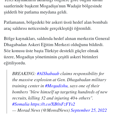
saatlerinde başkent Mogadişu'nun Wadajir bölgesinde
şiddetli bir patlama meydana geldi.
Patlamanın, bölgedeki bir askeri üssü hedef alan bombalı
araç saldırısı neticesinde gerçekleştiği öğrenildi.
Bölge kaynakları, saldırıda hedef alınan merkezin General
Dhagabadan Askeri Eğitim Merkezi olduğunu bildirdi.
Söz konusu üste başta Türkiye destekli güçler olmak
üzere, Mogadişu yönetiminin çeşitli askeri birimleri
eğitiliyordu.
BREAKING:
#AlShabaab
claims responsibility for
the massive explosion at Gen. Dhagabadan military
training center in
#Mogadishu
, says one of their
bombers "blew himself up targeting hundreds of new
recruits, killing 32 and injuring 40+ others".
#Somalia
https://t.co/XB0sFzFYs2
— Morad News (@MoredNews)
September 25, 2022