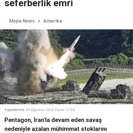
seferberlik emri
Mepa News
>
Amerika
Yayınlanma:
09 Ağustos 2026 Pazar 13:54
Pentagon, İran'la devam eden savaş
nedeniyle azalan mühimmat stoklarını