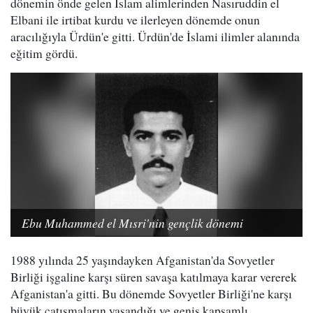
dönemin önde gelen İslam alimlerinden Nasıruddin el
Elbani ile irtibat kurdu ve ilerleyen dönemde onun
aracılığıyla Ürdün'e gitti. Ürdün'de İslami ilimler alanında
eğitim gördü.
Ebu Muhammed el Mısri'nin gençlik dönemi
1988 yılında 25 yaşındayken Afganistan'da Sovyetler
Birliği işgaline karşı süren savaşa katılmaya karar vererek
Afganistan'a gitti. Bu dönemde Sovyetler Birliği'ne karşı
büyük çatışmaların yaşandığı ve geniş kapsamlı