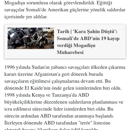
Mogadişu sorumlusu olarak görevlendirildi. Eğittiği
savaşçılar Somali'de Amerikan güçlerine yönelik saldırılar
içerisinde yer aldılar.
Tarih | 'Kara Şahin Düştü':
Somali'de ABD'nin 19 kayıp
verdiği Mogadişu
Muharebesi
1996 yılında Sudan'ın yabancı savaşçıları ülkeden çıkarma
kararı üzerine Afganistan'a geri dönerek burada
savaşçıların eğitilmesi çalışmalarına devam etti. Bu
dönemde El Kaide'nin önde gelen isimlerinden biri oldu.
1998 yılında Kenya ve Tanzanya'da ABD
büyükelçiliklerine düzenlenen saldırıların planlanması ve
icra edilmesi sürecinde lider isimlerden biri oldu. Bu
sürecin ardından ABD tarafından aranmaya başlandı.
İlerleyen dönemde ABD tarafından "terör" listesine
alınarak başına 10 milyon dolar ödül konuldu.