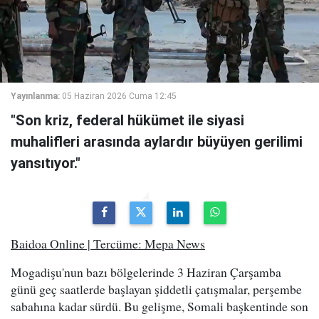
Yayınlanma:
05 Haziran 2026 Cuma 12:45
"Son kriz, federal hükümet ile siyasi
muhalifleri arasında aylardır büyüyen gerilimi
yansıtıyor."
Baidoa Online | Tercüme: Mepa News
Mogadişu'nun bazı bölgelerinde 3 Haziran Çarşamba
günü geç saatlerde başlayan şiddetli çatışmalar, perşembe
sabahına kadar sürdü. Bu gelişme, Somali başkentinde son