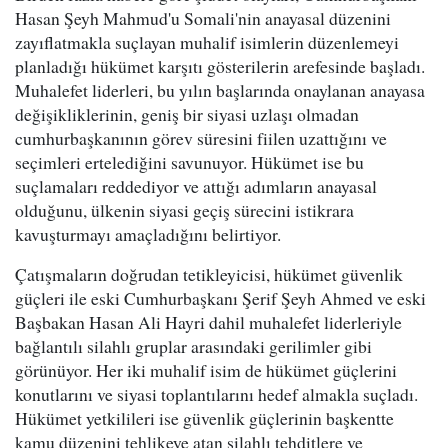
Hasan Şeyh Mahmud'u Somali'nin anayasal düzenini
zayıflatmakla suçlayan muhalif isimlerin düzenlemeyi
planladığı hükümet karşıtı gösterilerin arefesinde başladı.
Muhalefet liderleri, bu yılın başlarında onaylanan anayasa
değişikliklerinin, geniş bir siyasi uzlaşı olmadan
cumhurbaşkanının görev süresini fiilen uzattığını ve
seçimleri ertelediğini savunuyor. Hükümet ise bu
suçlamaları reddediyor ve attığı adımların anayasal
olduğunu, ülkenin siyasi geçiş sürecini istikrara
kavuşturmayı amaçladığını belirtiyor.
Çatışmaların doğrudan tetikleyicisi, hükümet güvenlik
güçleri ile eski Cumhurbaşkanı Şerif Şeyh Ahmed ve eski
Başbakan Hasan Ali Hayri dahil muhalefet liderleriyle
bağlantılı silahlı gruplar arasındaki gerilimler gibi
görünüyor. Her iki muhalif isim de hükümet güçlerini
konutlarını ve siyasi toplantılarını hedef almakla suçladı.
Hükümet yetkilileri ise güvenlik güçlerinin başkentte
kamu düzenini tehlikeye atan silahlı tehditlere ve