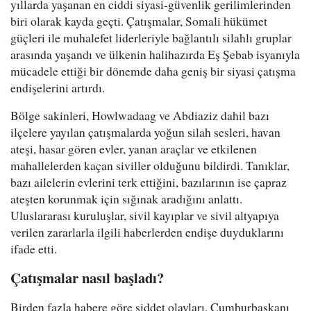
yıllarda yaşanan en ciddi siyasi-güvenlik gerilimlerinden
biri olarak kayda geçti. Çatışmalar, Somali hükümet
güçleri ile muhalefet liderleriyle bağlantılı silahlı gruplar
arasında yaşandı ve ülkenin halihazırda Eş Şebab isyanıyla
mücadele ettiği bir dönemde daha geniş bir siyasi çatışma
endişelerini artırdı.
Bölge sakinleri, Howlwadaag ve Abdiaziz dahil bazı
ilçelere yayılan çatışmalarda yoğun silah sesleri, havan
ateşi, hasar gören evler, yanan araçlar ve etkilenen
mahallelerden kaçan siviller olduğunu bildirdi. Tanıklar,
bazı ailelerin evlerini terk ettiğini, bazılarının ise çapraz
ateşten korunmak için sığınak aradığını anlattı.
Uluslararası kuruluşlar, sivil kayıplar ve sivil altyapıya
verilen zararlarla ilgili haberlerden endişe duyduklarını
ifade etti.
Çatışmalar nasıl başladı?
Birden fazla habere göre şiddet olayları, Cumhurbaşkanı