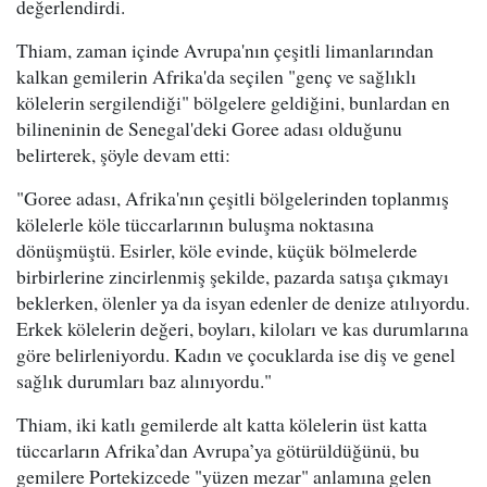
değerlendirdi.
Thiam, zaman içinde Avrupa'nın çeşitli limanlarından
kalkan gemilerin Afrika'da seçilen "genç ve sağlıklı
kölelerin sergilendiği" bölgelere geldiğini, bunlardan en
bilineninin de Senegal'deki Goree adası olduğunu
belirterek, şöyle devam etti:
"Goree adası, Afrika'nın çeşitli bölgelerinden toplanmış
kölelerle köle tüccarlarının buluşma noktasına
dönüşmüştü. Esirler, köle evinde, küçük bölmelerde
birbirlerine zincirlenmiş şekilde, pazarda satışa çıkmayı
beklerken, ölenler ya da isyan edenler de denize atılıyordu.
Erkek kölelerin değeri, boyları, kiloları ve kas durumlarına
göre belirleniyordu. Kadın ve çocuklarda ise diş ve genel
sağlık durumları baz alınıyordu."
Thiam, iki katlı gemilerde alt katta kölelerin üst katta
tüccarların Afrika’dan Avrupa’ya götürüldüğünü, bu
gemilere Portekizcede "yüzen mezar" anlamına gelen