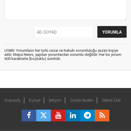
UYARI: Yorumların her türlü cezai ve hukuki sorumluluğu yazan kişiye
aittir. Mepa News, yapılan yorumlardan sorumlu değildir. Her bir yorum
600 karakterle (boşluklu) sınırlıdır.
Anasayfa
Künye
İletişim
Gizlilik İlkeleri
Sitene Ekle