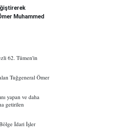
ğiştirerek
l Ömer Muhammed
zli 62. Tümen'in
 alan Tuğgeneral Ömer
ını yapan ve daha
a getirilen
ölge İdari İşler