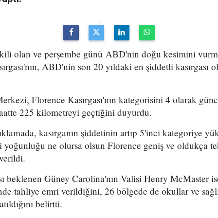
kili olan ve perşembe günü ABD'nin doğu kesimini vurm
rgası'nın, ABD'nin son 20 yıldaki en şiddetli kasırgası ol
rkezi, Florence Kasırgası'nın kategorisini 4 olarak günc
saatte 225 kilometreyi geçtiğini duyurdu.
lamada, kasırganın şiddetinin artıp 5'inci kategoriye yük
i yoğunluğu ne olursa olsun Florence geniş ve oldukça teh
verildi.
sı beklenen Güney Carolina'nın Valisi Henry McMaster ise
de tahliye emri verildiğini, 26 bölgede de okullar ve sağl
tıldığını belirtti.