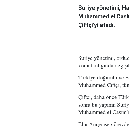
Suriye yönetimi, H
Muhammed el Casi
Çiftçi'yi atadı.
Suriye yönetimi, ord
komutanlığında değişikl
Türkiye doğumlu ve Es
Muhammed Çiftçi, tüm
Çiftçi, daha önce Tür
sonra bu yapının Suri
Muhammed el Casim'in
Ebu Amşe ise görevden