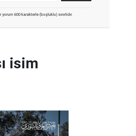
yorum 600 karakterle (boşluklu) sınırlıdır.
ı isim