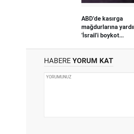
ABD'de kasırga
mağdurlarına yardı
'İsrail'i boykot
etmeyeceksiniz'
HABERE
YORUM KAT