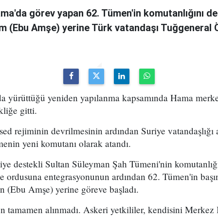
ama'da görev yapan 62. Tümen'in komutanlığını de
m (Ebu Amşe) yerine Türk vatandaşı Tuğgenera
uda yürüttüğü yeniden yapılanma kapsamında Hama merke
iğe gitti.
ed rejiminin devrilmesinin ardından Suriye vatandaşlığı
enin yeni komutanı olarak atandı.
kiye destekli Sultan Süleyman Şah Tümeni'nin komutanlığ
ye ordusuna entegrasyonunun ardından 62. Tümen'in başın
 (Ebu Amşe) yerine göreve başladı.
 tamamen alınmadı. Askeri yetkililer, kendisini Merkez B