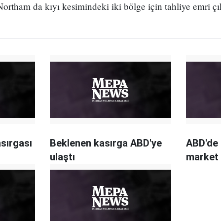
Northam da kıyı kesimindeki iki bölge için tahliye emri çık
sırgası
Beklenen kasırga ABD'ye
ABD'de 
ulaştı
market 