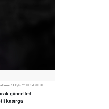
elleme:
11 Eylül 2018 Salı 08:58
arak güncelledi.
tli kasırga