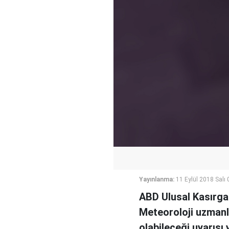
Yayınlanma:
11 Eylül 2018 Salı 
ABD Ulusal Kasırga 
Meteoroloji uzmanla
olabileceği uyarısı 