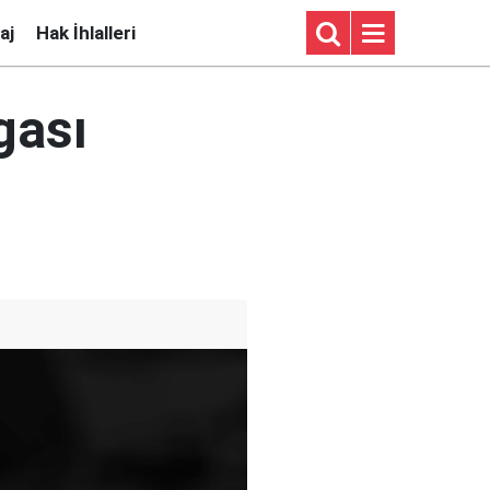
aj
Hak İhlalleri
gası