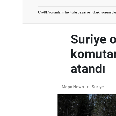
UYARI: Yorumların her türlü cezai ve hukuki sorumlulu
Suriye 
komutan
atandı
Mepa News
>
Suriye