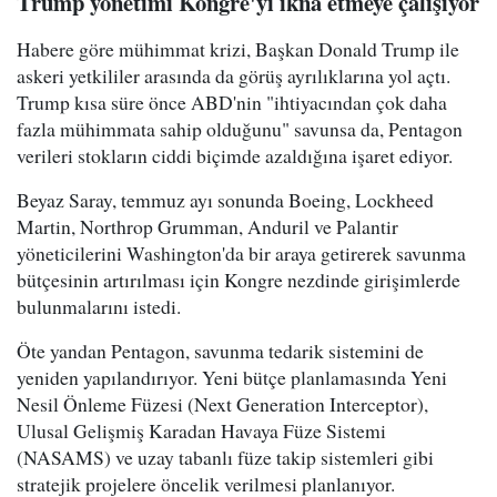
Trump yönetimi Kongre'yi ikna etmeye çalışıyor
Habere göre mühimmat krizi, Başkan Donald Trump ile
askeri yetkililer arasında da görüş ayrılıklarına yol açtı.
Trump kısa süre önce ABD'nin "ihtiyacından çok daha
fazla mühimmata sahip olduğunu" savunsa da, Pentagon
verileri stokların ciddi biçimde azaldığına işaret ediyor.
Beyaz Saray, temmuz ayı sonunda Boeing, Lockheed
Martin, Northrop Grumman, Anduril ve Palantir
yöneticilerini Washington'da bir araya getirerek savunma
bütçesinin artırılması için Kongre nezdinde girişimlerde
bulunmalarını istedi.
Öte yandan Pentagon, savunma tedarik sistemini de
yeniden yapılandırıyor. Yeni bütçe planlamasında Yeni
Nesil Önleme Füzesi (Next Generation Interceptor),
Ulusal Gelişmiş Karadan Havaya Füze Sistemi
(NASAMS) ve uzay tabanlı füze takip sistemleri gibi
stratejik projelere öncelik verilmesi planlanıyor.