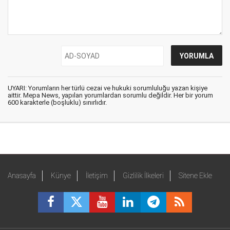
UYARI: Yorumların her türlü cezai ve hukuki sorumluluğu yazan kişiye
aittir. Mepa News, yapılan yorumlardan sorumlu değildir. Her bir yorum
600 karakterle (boşluklu) sınırlıdır.
Anasayfa
Künye
İletişim
Gizlilik İlkeleri
Sitene Ekle