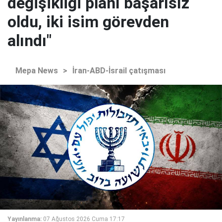
değişikliği planı başarısız
oldu, iki isim görevden
alındı"
Mepa News
>
İran-ABD-İsrail çatışması
Yayınlanma:
07 Ağustos 2026 Cuma 17:17