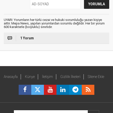
UYARI: Yorumların her türlü cezai ve hukuki sorumluluğu yazan kişiye
aittir. Mepa News, yapılan yorumlardan sorumlu değildir. Her bir yorum
600 karakterle (boşluklu) sınırlıdır.
1 Yorum
Anasayfa
Künye
İletişim
Gizlilik İlkeleri
Sitene Ekle