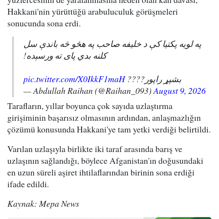
Hakkani'nin yürüttüğü arabuluculuk görüşmeleri
sonucunda sona erdi.
په لویه پکتیا کې د خلیفه صاحب په هڅو څه باندې سل
کلنه بدي پای ته ورسېده!
pic.twitter.com/X0IkkF1maH
بشپړ راپور????
— Abdullah Raihan (@Raihan_093)
August 9, 2026
Tarafların, yıllar boyunca çok sayıda uzlaştırma
girişiminin başarısız olmasının ardından, anlaşmazlığın
çözümü konusunda Hakkani'ye tam yetki verdiği belirtildi.
Varılan uzlaşıyla birlikte iki taraf arasında barış ve
uzlaşının sağlandığı, böylece Afganistan'ın doğusundaki
en uzun süreli aşiret ihtilaflarından birinin sona erdiği
ifade edildi.
Kaynak: Mepa News