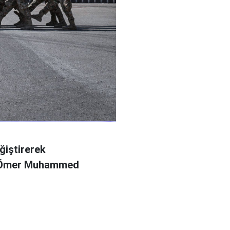
ğiştirerek
l Ömer Muhammed