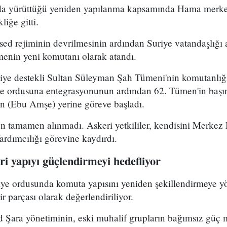
uda yürüttüğü yeniden yapılanma kapsamında Hama merke
iğe gitti.
ed rejiminin devrilmesinin ardından Suriye vatandaşlığı
enin yeni komutanı olarak atandı.
kiye destekli Sultan Süleyman Şah Tümeni'nin komutanlığ
ye ordusuna entegrasyonunun ardından 62. Tümen'in başın
 (Ebu Amşe) yerine göreve başladı.
 tamamen alınmadı. Askeri yetkililer, kendisini Merkez B
dımcılığı görevine kaydırdı.
i yapıyı güçlendirmeyi hedefliyor
riye ordusunda komuta yapısını yeniden şekillendirmeye y
r parçası olarak değerlendiriliyor.
Şara yönetiminin, eski muhalif grupların bağımsız güç 