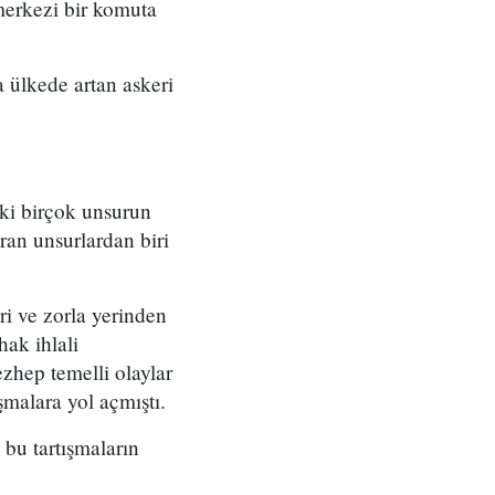
merkezi bir komuta
 ülkede artan askeri
eki birçok unsurun
ran unsurlardan biri
ri ve zorla yerinden
ak ihlali
zhep temelli olaylar
şmalara yol açmıştı.
bu tartışmaların