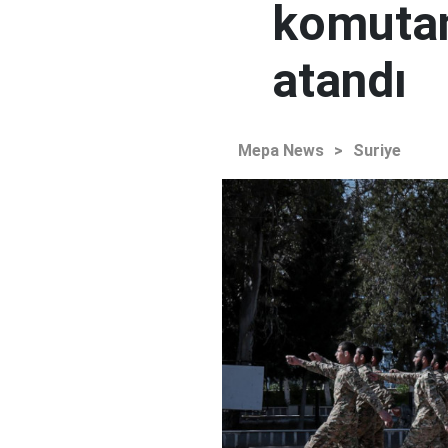
komutan
atandı
Mepa News
>
Suriye