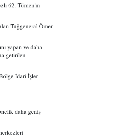
zli 62. Tümen'in
 alan Tuğgeneral Ömer
ını yapan ve daha
a getirilen
ölge İdari İşler
önelik daha geniş
merkezleri