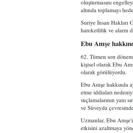
oluşturmasını engelle
altında toplamayı hedef
Suriye İnsan Hakları 
hareketlilik ve alarm 
Ebu Amşe hakkınd
62. Tümen son dönemde 
kişisel olarak Ebu Amş
olarak görülüyordu.
Ebu Amşe hakkında ayrı
etme iddiaları nedeniy
suçlamalarının yanı sı
ve Süveyda çevresinde 
Uzmanlar, Ebu Amşe'ni
etkisini azaltmaya yön