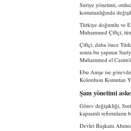
Suriye yönetimi, ord
komutanlığında değişikl
Türkiye doğumlu ve Es
Muhammed Çiftçi, tüm
Çiftçi, daha önce Tür
sonra bu yapının Suri
Muhammed el Casim'in
Ebu Amşe ise görevden
Kolordusu Komutan Yar
Şam yönetimi asker
Görev değişikliği, Su
kapsamlı reformların bi
Devlet Başkanı Ahmed 