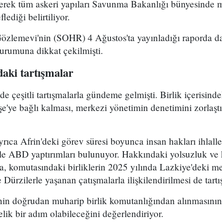
yerek tüm askeri yapıları Savunma Bakanlığı bünyesinde 
lediği belirtiliyor.
Gözlemevi'nin (SOHR) 4 Ağustos'ta yayınladığı raporda da
durumuna dikkat çekilmişti.
aki tartışmalar
çeşitli tartışmalarla gündeme gelmişti. Birlik içerisind
e'ye bağlı kalması, merkezi yönetimin denetimini zorlaştı
ca Afrin'deki görev süresi boyunca insan hakları ihlalle
le ABD yaptırımları bulunuyor. Hakkındaki yolsuzluk ve h
ra, komutasındaki birliklerin 2025 yılında Lazkiye'deki me
Dürzilerle yaşanan çatışmalarla ilişkilendirilmesi de tartı
n doğrudan muharip birlik komutanlığından alınmasının 
elik bir adım olabileceğini değerlendiriyor.