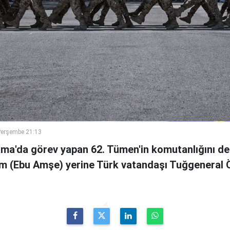
Perşembe 21:13
ama'da görev yapan 62. Tümen'in komutanlığını de
m (Ebu Amşe) yerine Türk vatandaşı Tuğgenera