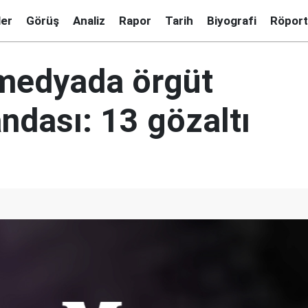
ler
Görüş
Analiz
Rapor
Tarih
Biyografi
Röport
medyada örgüt
ndası: 13 gözaltı