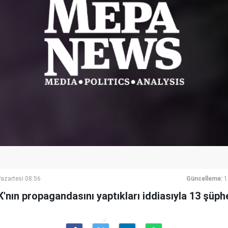
azartesi 08:56
Güncelleme:
1
nın propagandasını yaptıkları iddiasıyla 13 şüphel