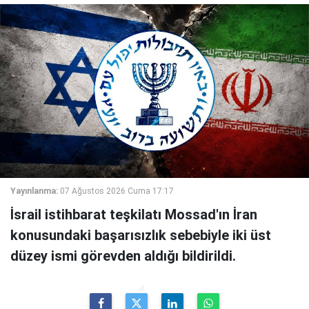
Yayınlanma:
07 Ağustos 2026 Cuma 17:17
İsrail istihbarat teşkilatı Mossad'ın İran
konusundaki başarısızlık sebebiyle iki üst
düzey ismi görevden aldığı bildirildi.