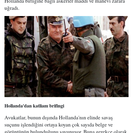
Hollanda birliğine bağlı askerler maddi ve manevi zarara
uğradı.
Hollanda'dan katliam brifingi
Avukatlar, bunun dışında Hollanda'nın elinde savaş
suçunu işlendiğini ortaya koyan çok sayıda belge ve
görüntünün bulunduğunu savunuyor. Buna gerekçe olarak