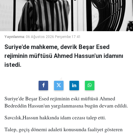
Yayınlanma:
06 Ağustos 2026 Perşembe 17:41
Suriye'de mahkeme, devrik Beşar Esed
rejiminin müftüsü Ahmed Hassun'un idamını
istedi.
Suriye'de Beşar Esed rejiminin eski müftüsü Ahmed
Bedreddin Hassun'un yargılanmasına bugün devam edildi.
Savcılık,Hassun hakkında idam cezası talep etti.
Talep, geçiş dönemi adaleti konusunda faaliyet gösteren