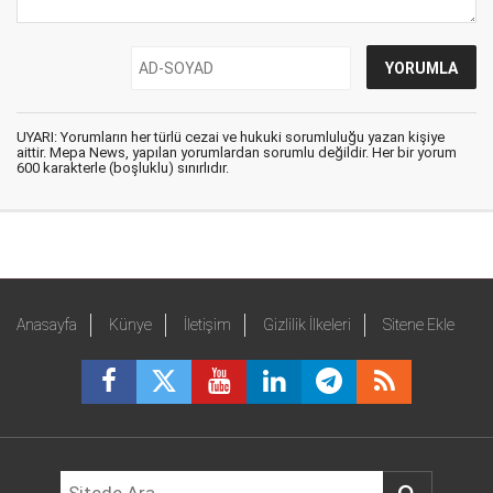
UYARI: Yorumların her türlü cezai ve hukuki sorumluluğu yazan kişiye
aittir. Mepa News, yapılan yorumlardan sorumlu değildir. Her bir yorum
600 karakterle (boşluklu) sınırlıdır.
Anasayfa
Künye
İletişim
Gizlilik İlkeleri
Sitene Ekle