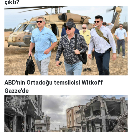
çıktı?
ABD'nin Ortadoğu temsilcisi Witkoff
Gazze'de