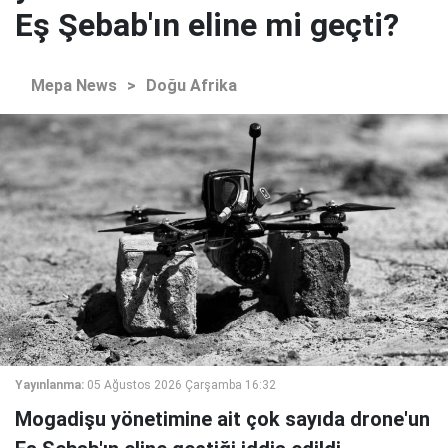
Eş Şebab'ın eline mi geçti?
Mepa News
>
Doğu Afrika
Yayınlanma:
05 Ağustos 2026 Çarşamba 16:32
Mogadişu yönetimine ait çok sayıda drone'un