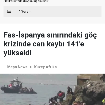
600 karakterle (boşluklu) sınırlıdır.
1 Yorum
Fas-İspanya sınırındaki göç
krizinde can kaybı 141'e
yükseldi
Mepa News
>
Kuzey Afrika