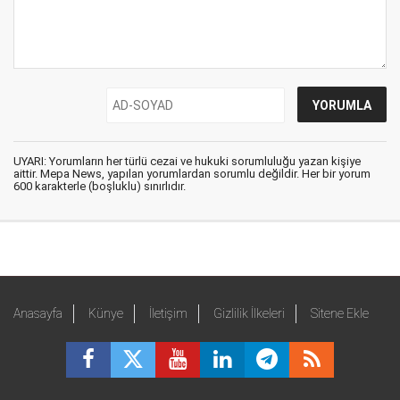
UYARI: Yorumların her türlü cezai ve hukuki sorumluluğu yazan kişiye
aittir. Mepa News, yapılan yorumlardan sorumlu değildir. Her bir yorum
600 karakterle (boşluklu) sınırlıdır.
Anasayfa
Künye
İletişim
Gizlilik İlkeleri
Sitene Ekle