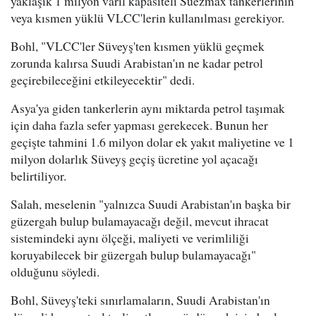
yaklaşık 1 milyon varil kapasiteli Suezmax tankerlerinin
veya kısmen yüklü VLCC'lerin kullanılması gerekiyor.
Bohl, "VLCC'ler Süveyş'ten kısmen yüklü geçmek
zorunda kalırsa Suudi Arabistan'ın ne kadar petrol
geçirebileceğini etkileyecektir" dedi.
Asya'ya giden tankerlerin aynı miktarda petrol taşımak
için daha fazla sefer yapması gerekecek. Bunun her
geçişte tahmini 1.6 milyon dolar ek yakıt maliyetine ve 1
milyon dolarlık Süveyş geçiş ücretine yol açacağı
belirtiliyor.
Salah, meselenin "yalnızca Suudi Arabistan'ın başka bir
güzergah bulup bulamayacağı değil, mevcut ihracat
sistemindeki aynı ölçeği, maliyeti ve verimliliği
koruyabilecek bir güzergah bulup bulamayacağı"
olduğunu söyledi.
Bohl, Süveyş'teki sınırlamaların, Suudi Arabistan'ın