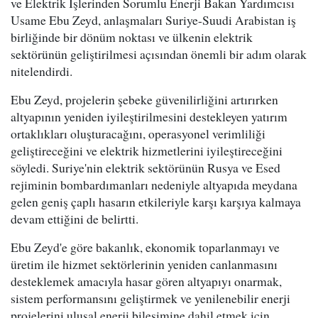
ve Elektrik İşlerinden Sorumlu Enerji Bakan Yardımcısı
Usame Ebu Zeyd, anlaşmaları Suriye-Suudi Arabistan iş
birliğinde bir dönüm noktası ve ülkenin elektrik
sektörünün geliştirilmesi açısından önemli bir adım olarak
nitelendirdi.
Ebu Zeyd, projelerin şebeke güvenilirliğini artırırken
altyapının yeniden iyileştirilmesini destekleyen yatırım
ortaklıkları oluşturacağını, operasyonel verimliliği
geliştireceğini ve elektrik hizmetlerini iyileştireceğini
söyledi. Suriye'nin elektrik sektörünün Rusya ve Esed
rejiminin bombardımanları nedeniyle altyapıda meydana
gelen geniş çaplı hasarın etkileriyle karşı karşıya kalmaya
devam ettiğini de belirtti.
Ebu Zeyd'e göre bakanlık, ekonomik toparlanmayı ve
üretim ile hizmet sektörlerinin yeniden canlanmasını
desteklemek amacıyla hasar gören altyapıyı onarmak,
sistem performansını geliştirmek ve yenilenebilir enerji
projelerini ulusal enerji bileşimine dahil etmek için