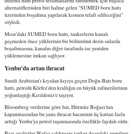
düzenli ham petrol teslimatlarını sürdürmek için başlıca
alternatiflerinden biri haline gelen "SUMED boru hattı
üzerinden boşaltma yapılarak kısmen telafi edileceğini"
söyledi.
Mısır'daki SUMED boru hattı, tankerlerin kanalı
geçmeden önce yüklerinin bir bölümünü derin sularda
boşaltmasına, kanalın diğer tarafında ise yeniden
yüklemesine imkan sağlıyor.
Yenbu'da artan ihracat
Suudi Arabistan'ı kıyıdan kıyıya geçen Doğu-Batı boru
hattı, petrolü Körfez'den krallığın en büyük rafinerilerinin
yoğunlaştığı Kızıldeniz'e taşıyor.
Bloomberg verilerine göre hat, Hürmüz Boğazı'nın
kapanmasından bu yana ihracat hacminin üç kattan fazla
arttığı Yenbu'ya petrol taşınmasında özellikle faydalı oldu.
Bazı analistler Wafaa saldırısını tanker dışındaki gemilere