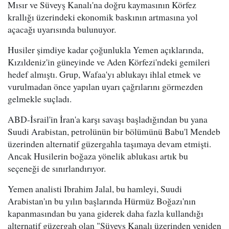
Mısır ve Süveyş Kanalı'na doğru kaymasının Körfez
krallığı üzerindeki ekonomik baskının artmasına yol
açacağı uyarısında bulunuyor.
Husiler şimdiye kadar çoğunlukla Yemen açıklarında,
Kızıldeniz'in güneyinde ve Aden Körfezi'ndeki gemileri
hedef almıştı. Grup, Wafaa'yı ablukayı ihlal etmek ve
vurulmadan önce yapılan uyarı çağrılarını görmezden
gelmekle suçladı.
ABD-İsrail'in İran'a karşı savaşı başladığından bu yana
Suudi Arabistan, petrolünün bir bölümünü Babu'l Mendeb
üzerinden alternatif güzergahla taşımaya devam etmişti.
Ancak Husilerin boğaza yönelik ablukası artık bu
seçeneği de sınırlandırıyor.
Yemen analisti Ibrahim Jalal, bu hamleyi, Suudi
Arabistan'ın bu yılın başlarında Hürmüz Boğazı'nın
kapanmasından bu yana giderek daha fazla kullandığı
alternatif güzergah olan "Süveyş Kanalı üzerinden yeniden