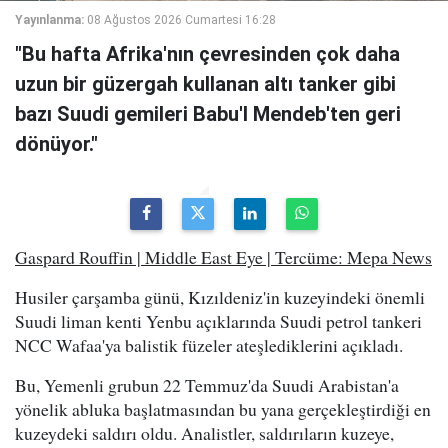
Yayınlanma:
08 Ağustos 2026 Cumartesi 16:28
"Bu hafta Afrika'nın çevresinden çok daha
uzun bir güzergah kullanan altı tanker gibi
bazı Suudi gemileri Babu'l Mendeb'ten geri
dönüyor."
Gaspard Rouffin | Middle East Eye | Tercüme: Mepa News
Husiler çarşamba günü, Kızıldeniz'in kuzeyindeki önemli
Suudi liman kenti Yenbu açıklarında Suudi petrol tankeri
NCC Wafaa'ya balistik füzeler ateşlediklerini açıkladı.
Bu, Yemenli grubun 22 Temmuz'da Suudi Arabistan'a
yönelik abluka başlatmasından bu yana gerçekleştirdiği en
kuzeydeki saldırı oldu. Analistler, saldırıların kuzeye,