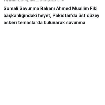
Yayınlanma:
06 Ağustos 2026 Perşembe 17:10
Somali Savunma Bakanı Ahmed Muallim Fiki
başkanlığındaki heyet, Pakistan'da üst düzey
askeri temaslarda bulunarak savunma
sanayii, deniz güvenliği, askeri eğitim ve
teknoloji transferi alanlarında iş birliğini ele
aldı.
Somali Savunma Bakanı Ahmed Muallim Fiki
başkanlığındaki üst düzey Mogadişu yönetimi heyeti,
Pakistan'ın başkenti İslamabad'da askeri yetkililerle bir
araya gelerek savunma, deniz güvenliği ve askeri
kapasitenin geliştirilmesine yönelik iş birliği imkanlarını
görüştü.