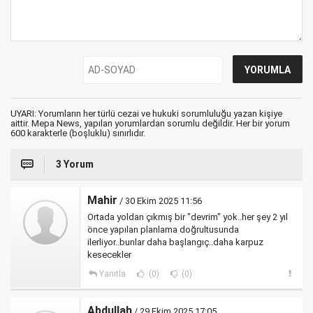
UYARI: Yorumların her türlü cezai ve hukuki sorumluluğu yazan kişiye
aittir. Mepa News, yapılan yorumlardan sorumlu değildir. Her bir yorum
600 karakterle (boşluklu) sınırlıdır.
3 Yorum
Mahir
/ 30 Ekim 2025 11:56
Ortada yoldan çıkmış bir "devrim" yok..her şey 2 yıl
önce yapılan planlama doğrultusunda
ilerliyor..bunlar daha başlangıç..daha karpuz
kesecekler
Yanıtla
(0)
(0)
Abdullah
/ 29 Ekim 2025 17:05