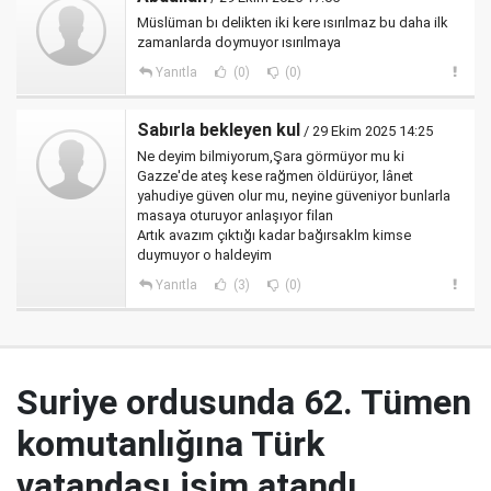
Müslüman bı delikten iki kere ısırılmaz bu daha ilk
zamanlarda doymuyor ısırılmaya
Yanıtla
(0)
(0)
Sabırla bekleyen kul
/ 29 Ekim 2025 14:25
Ne deyim bilmiyorum,Şara görmüyor mu ki
Gazze'de ateş kese rağmen öldürüyor, lânet
yahudiye güven olur mu, neyine güveniyor bunlarla
masaya oturuyor anlaşıyor filan
Artık avazım çıktığı kadar bağırsaklm kimse
duymuyor o haldeyim
Yanıtla
(3)
(0)
Suriye ordusunda 62. Tümen
komutanlığına Türk
vatandaşı isim atandı