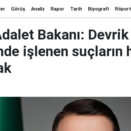
ler
Görüş
Analiz
Rapor
Tarih
Biyografi
Röport
dalet Bakanı: Devrik
de işlenen suçların 
ak