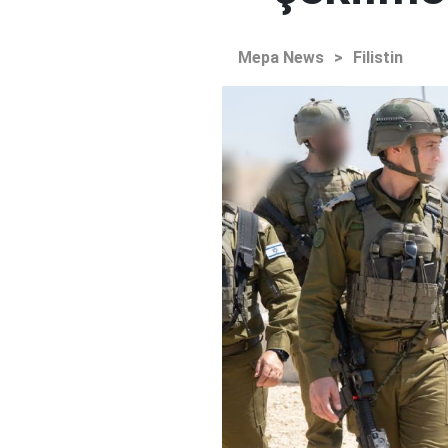
Mepa News
>
Filistin