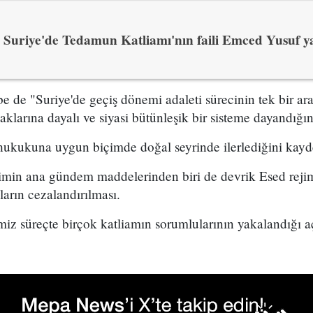
Suriye'de Tedamun Katliamı'nın faili Emced Yusuf y
e de "Suriye'de geçiş dönemi adaleti sürecinin tek bir a
klarına dayalı ve siyasi bütünleşik bir sisteme dayandığını"
hukukuna uygun biçimde doğal seyrinde ilerlediğini kayde
timin ana gündem maddelerinden biri de devrik Esed reji
ların cezalandırılması.
iz süreçte birçok katliamın sorumlularının yakalandığı a