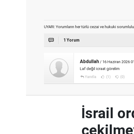
UYARI: Yorumların her türlü cezai ve hukuki sorumlulu
1 Yorum
Abdullah
/ 16 Haziran 2026 0
Laf değil icraat görelim
Yanıtla
(1)
(0)
İsrail 
çekilme