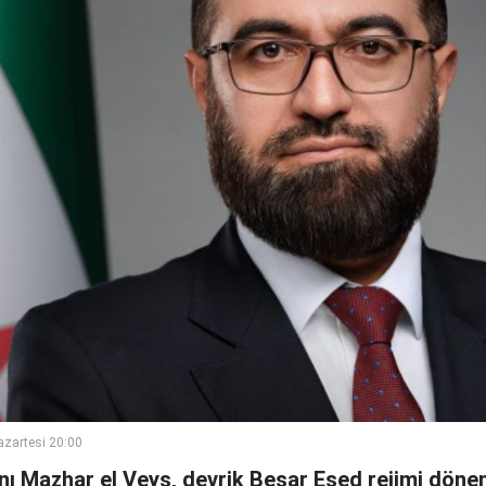
azartesi 20:00
nı Mazhar el Veys, devrik Beşar Esed rejimi döne