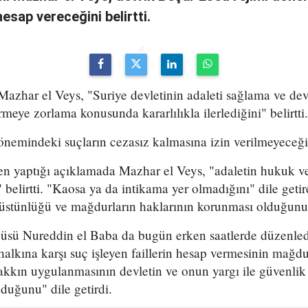
 hesap vereceğini belirtti.
azhar el Veys, "Suriye devletinin adaleti sağlama ve dev
meye zorlama konusunda kararlılıkla ilerlediğini" belirtti.
önemindeki suçların cezasız kalmasına izin verilmeyeceği
n yaptığı açıklamada Mazhar el Veys, "adaletin hukuk ve
" belirtti. "Kaosa ya da intikama yer olmadığını" dile geti
üstünlüğü ve mağdurların haklarının korunması olduğunu" 
zcüsü Nureddin el Baba da bugün erken saatlerde düzenled
 halkına karşı suç işleyen faillerin hesap vermesinin mağdu
kkın uygulanmasının devletin ve onun yargı ile güvenlik
uğunu" dile getirdi.