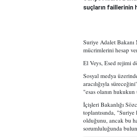
suçların faillerinin
Suriye Adalet Bakanı M
mücrimlerini hesap ver
El Veys, Esed rejimi d
Sosyal medya üzerinde
aracılığıyla süreceğini
"esas olanın hukukun 
İçişleri Bakanlığı Sö
toplantısında, "Suriye
olduğunu, ancak bu ha
sorumluluğunda bulund