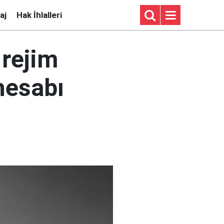
aj
Hak İhlalleri
 rejim
hesabı