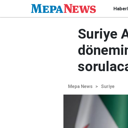
Haber
Suriye A
dönemin
sorulac
Mepa News
>
Suriye