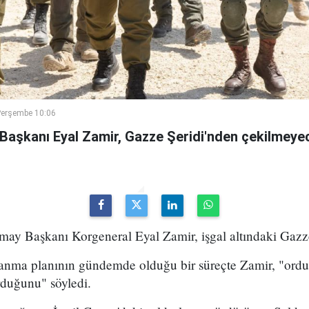
Perşembe 10:06
 Başkanı Eyal Zamir, Gazze Şeridi'nden çekilmeyec
may Başkanı Korgeneral Eyal Zamir, işgal altındaki Gazze Ş
lanma planının gündemde olduğu bir süreçte Zamir, "ord
rduğunu" söyledi.