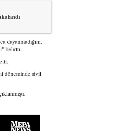
akalandı
raca dayanmadığını,
 belirtti.
tti.
mi döneminde sivil
çıklanmıştı.