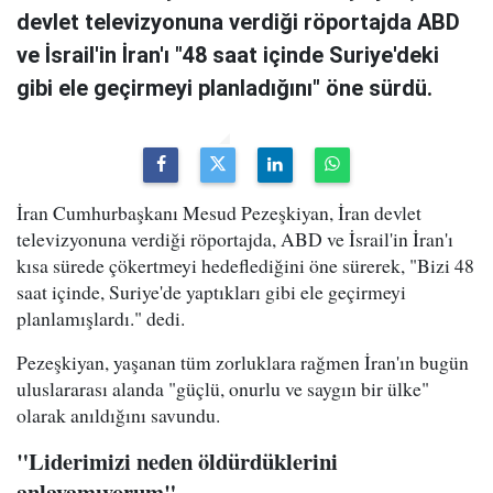
devlet televizyonuna verdiği röportajda ABD
ve İsrail'in İran'ı "48 saat içinde Suriye'deki
gibi ele geçirmeyi planladığını" öne sürdü.
İran Cumhurbaşkanı Mesud Pezeşkiyan, İran devlet
televizyonuna verdiği röportajda, ABD ve İsrail'in İran'ı
kısa sürede çökertmeyi hedeflediğini öne sürerek, "Bizi 48
saat içinde, Suriye'de yaptıkları gibi ele geçirmeyi
planlamışlardı." dedi.
Pezeşkiyan, yaşanan tüm zorluklara rağmen İran'ın bugün
uluslararası alanda "güçlü, onurlu ve saygın bir ülke"
olarak anıldığını savundu.
"Liderimizi neden öldürdüklerini
anlayamıyorum"