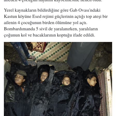
Yerel kaynakların bildirdiğine göre Gab Ovası'ndaki
Kastun köyüne Esed rejimi güçlerinin açtığı top ateşi bir
ailenin 4 çocuğunun birden ölümüne yol açtı.
Bombardımanda 5 sivil de yaralanırken, yaralıların
çoğunun kol ve bacaklarının koptuğu ifade edildi.