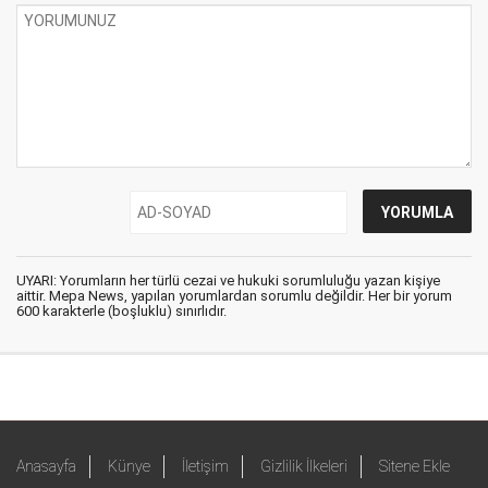
UYARI: Yorumların her türlü cezai ve hukuki sorumluluğu yazan kişiye
aittir. Mepa News, yapılan yorumlardan sorumlu değildir. Her bir yorum
600 karakterle (boşluklu) sınırlıdır.
Anasayfa
Künye
İletişim
Gizlilik İlkeleri
Sitene Ekle