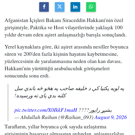
Afganistan İçişleri Bakanı Siraceddin Hakkani'nin özel
girişimiyle, Paktika ve Host vilayetlerinde yaklaşık 100
yıldır devam eden aşiret anlaşmazlığı barışla sonuçlandı.
Yerel kaynaklara göre, iki aşiret arasında nesiller boyunca
süren ve 200'den fazla kişinin hayatını kaybetmesine,
yüzlercesinin de yaralanmasına neden olan kan davası,
Hakkani'nin yürüttüğü arabuluculuk görüşmeleri
sonucunda sona erdi.
په لویه پکتیا کې د خلیفه صاحب په هڅو څه باندې سل
کلنه بدي پای ته ورسېده!
pic.twitter.com/X0IkkF1maH
بشپړ راپور????
— Abdullah Raihan (@Raihan_093)
August 9, 2026
Tarafların, yıllar boyunca çok sayıda uzlaştırma
girişiminin başarısız olmasının ardından, anlaşmazlığın