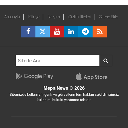
Anasayfa
Künye
İletişim
Gizlilik İlkeleri
Sitene Ekle
Mepa News
© 2026
Sitemizde kullanılan içerik ve görsellerin tüm hakları saklıdır, izinsiz
kullanımı hukuki yaptırıma tabidir.