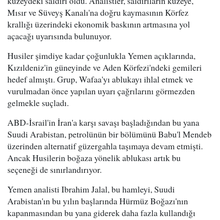
kuzeydeki saldırı oldu. Analistler, saldırıların kuzeye,
Mısır ve Süveyş Kanalı'na doğru kaymasının Körfez
krallığı üzerindeki ekonomik baskının artmasına yol
açacağı uyarısında bulunuyor.
Husiler şimdiye kadar çoğunlukla Yemen açıklarında,
Kızıldeniz'in güneyinde ve Aden Körfezi'ndeki gemileri
hedef almıştı. Grup, Wafaa'yı ablukayı ihlal etmek ve
vurulmadan önce yapılan uyarı çağrılarını görmezden
gelmekle suçladı.
ABD-İsrail'in İran'a karşı savaşı başladığından bu yana
Suudi Arabistan, petrolünün bir bölümünü Babu'l Mendeb
üzerinden alternatif güzergahla taşımaya devam etmişti.
Ancak Husilerin boğaza yönelik ablukası artık bu
seçeneği de sınırlandırıyor.
Yemen analisti Ibrahim Jalal, bu hamleyi, Suudi
Arabistan'ın bu yılın başlarında Hürmüz Boğazı'nın
kapanmasından bu yana giderek daha fazla kullandığı