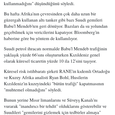
kullanmadığını" düşündüğünü söyledi.
Bu hafta Afrika'nın çevresinden çok daha uzun bir
güzergah kullanan altı tanker gibi bazı Suudi gemileri
Babu'l Mendeb'ten geri dönüyor. Bazıları da su yolundan
geçebilmek için vericilerini kapatıyor. Bloomberg'in
haberine göre bu yöntem de kullanılıyor.
Suudi petrol ihracatı normalde Babu'l Mendeb trafiğinin
yaklaşık yüzde 66'sını oluştururken Kızıldeniz genel
olarak küresel ticaretin yüzde 10 ila 12'sini taşıyor.
Küresel risk istihbaratı şirketi RANE'in kıdemli Ortadoğu
ve Kuzey Afrika analisti Ryan Bohl, Husilerin
Kızıldeniz'in kuzeyindeki "bütün trafiği" kapatmasının
"muhtemel olmadığını" söyledi.
Bunun yerine Mısır limanlarını ve Süveyş Kanalı'nı
vurarak "inandırıcı bir tehdit" olduklarını gösterebilir ve
Suudileri "gemilerini gizlemek için tedbirler almaya"