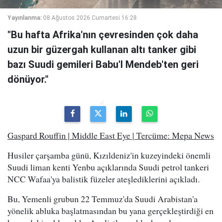
Yayınlanma:
08 Ağustos 2026 Cumartesi 16:28
"Bu hafta Afrika'nın çevresinden çok daha
uzun bir güzergah kullanan altı tanker gibi
bazı Suudi gemileri Babu'l Mendeb'ten geri
dönüyor."
Gaspard Rouffin | Middle East Eye | Tercüme: Mepa News
Husiler çarşamba günü, Kızıldeniz'in kuzeyindeki önemli
Suudi liman kenti Yenbu açıklarında Suudi petrol tankeri
NCC Wafaa'ya balistik füzeler ateşlediklerini açıkladı.
Bu, Yemenli grubun 22 Temmuz'da Suudi Arabistan'a
yönelik abluka başlatmasından bu yana gerçekleştirdiği en