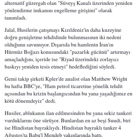
alternatif güzergah olan "Süveyş Kanalı üzerinden yeniden
yönlendirme imkanını engelleme girişimi" olarak
tanımladı.
Jalal, Husilerin çatışmayı Kızıldeniz'in daha kuzeyine
doğru genişletme tehdidinde bulunmasının iki nedeni
olduğunu savunuyor. Dışarıda bu hamlenin İran'ın
Hürmüz Boğazı konusundaki "pazarlık gücünü" artırmayı
amaçladığını, içeride ise "Riyad üzerindeki zorlayıcı
baskıyı yeniden tesis etmeyi" hedeflediğini söyledi.
Gemi takip şirketi Kpler'de analist olan Matthew Wright
bu hafta BBC'ye, "Ham petrol ticaretine yönelik tehdit
açısından bu krizin başlangıcından bu yana yaşadığımız en
kötü dönemdeyiz" dedi.
Husiler, ablukanın ilan edilmesinden bu yana sekiz tankeri
vurduklarını öne sürüyor. Bunlardan en az beşi Suudi, biri
ise Hindistan bayraklıydı. Hindistan bayraklı tanker 4
Ağustos'ta Babu'l Mendeb yakınlarında battı.