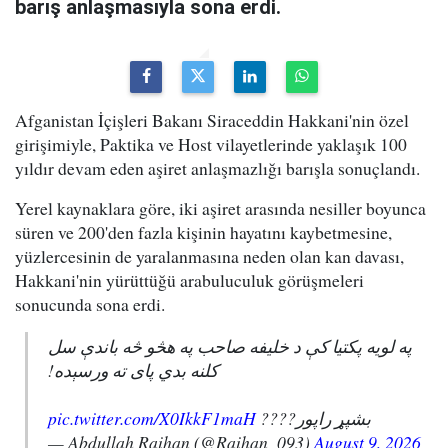
barış anlaşmasıyla sona erdi.
Afganistan İçişleri Bakanı Siraceddin Hakkani'nin özel
girişimiyle, Paktika ve Host vilayetlerinde yaklaşık 100
yıldır devam eden aşiret anlaşmazlığı barışla sonuçlandı.
Yerel kaynaklara göre, iki aşiret arasında nesiller boyunca
süren ve 200'den fazla kişinin hayatını kaybetmesine,
yüzlercesinin de yaralanmasına neden olan kan davası,
Hakkani'nin yürüttüğü arabuluculuk görüşmeleri
sonucunda sona erdi.
په لویه پکتیا کې د خلیفه صاحب په هڅو څه باندې سل
کلنه بدي پای ته ورسېده!
pic.twitter.com/X0IkkF1maH
بشپړ راپور????
— Abdullah Raihan (@Raihan_093)
August 9, 2026