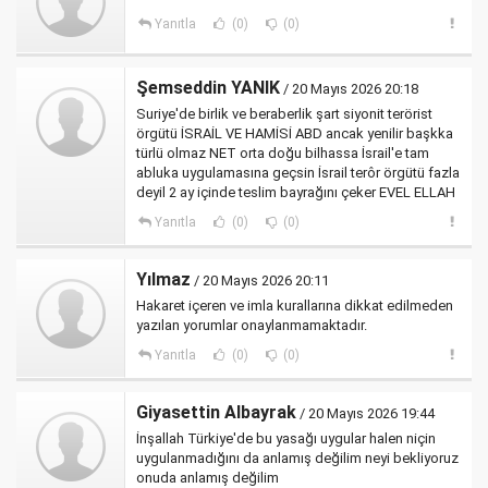
Yanıtla
(0)
(0)
Şemseddin YANIK
/ 20 Mayıs 2026 20:18
Suriye'de birlik ve beraberlik şart siyonit terörist
örgütü İSRAİL VE HAMİSİ ABD ancak yenilir başkka
türlü olmaz NET orta doğu bilhassa İsrail'e tam
abluka uygulamasına geçsin İsrail terôr örgütü fazla
deyil 2 ay içinde teslim bayrağını çeker EVEL ELLAH
Yanıtla
(0)
(0)
Yılmaz
/ 20 Mayıs 2026 20:11
Hakaret içeren ve imla kurallarına dikkat edilmeden
yazılan yorumlar onaylanmamaktadır.
Yanıtla
(0)
(0)
Giyasettin Albayrak
/ 20 Mayıs 2026 19:44
İnşallah Türkiye'de bu yasağı uygular halen niçin
uygulanmadığını da anlamış değilim neyi bekliyoruz
onuda anlamış değilim