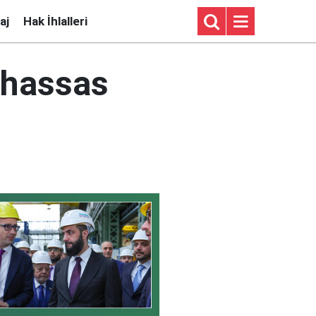
aj
Hak İhlalleri
 hassas