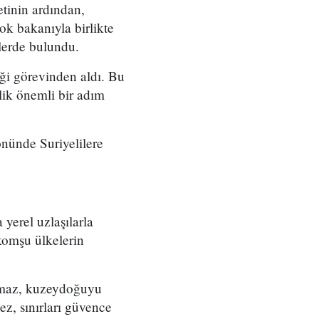
etinin ardından,
ok bakanıyla birlikte
elerde bulundu.
ği görevinden aldı. Bu
lik önemli bir adım
önünde Suriyelilere
yerel uzlaşılarla
 komşu ülkelerin
ıramaz, kuzeydoğuyu
ez, sınırları güvence