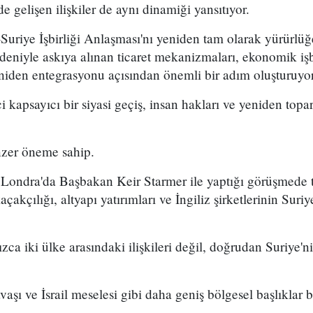
 gelişen ilişkiler de aynı dinamiği yansıtıyor.
Suriye İşbirliği Anlaşması'nı yeniden tam olarak yürürlü
edeniyle askıya alınan ticaret mekanizmaları, ekonomik işbi
eniden entegrasyonu açısından önemli bir adım oluşturuyor
kapsayıcı bir siyasi geçiş, insan hakları ve yeniden top
nzer öneme sahip.
 Londra'da Başbakan Keir Starmer ile yaptığı görüşmede 
açakçılığı, altyapı yatırımları ve İngiliz şirketlerinin Suriye
ca iki ülke arasındaki ilişkileri değil, doğrudan Suriye'ni
aşı ve İsrail meselesi gibi daha geniş bölgesel başlıklar 