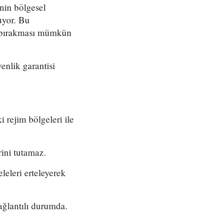
nin bölgesel
uyor. Bu
e bırakması mümkün
enlik garantisi
i rejim bölgeleri ile
rini tutamaz.
leleri erteleyerek
ağlantılı durumda.