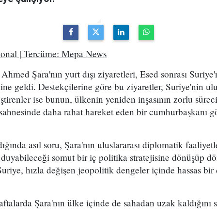
tional | Tercüme: Mepa News
Ahmed Şara'nın yurt dışı ziyaretleri, Esed sonrası Suriye
line geldi. Destekçilerine göre bu ziyaretler, Suriye'nin ulu
leştirenler ise bunun, ülkenin yeniden inşasının zorlu süre
i sahnesinde daha rahat hareket eden bir cumhurbaşkanı g
dığında asıl soru, Şara'nın uluslararası diplomatik faaliyetl
duyabileceği somut bir iç politika stratejisine dönüşüp d
Suriye, hızla değişen jeopolitik dengeler içinde hassas bir
aftalarda Şara'nın ülke içinde de sahadan uzak kaldığını