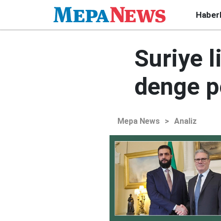
Haber
Suriye 
denge po
Mepa News
>
Analiz