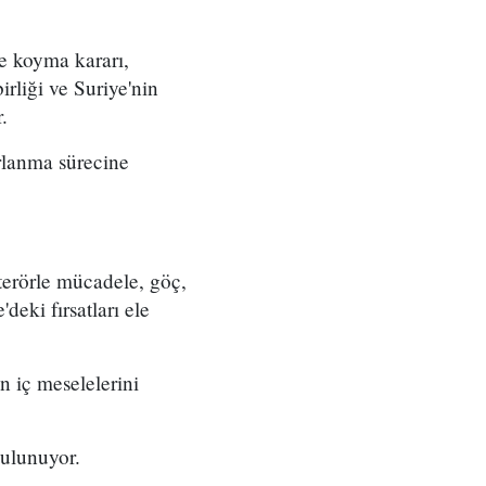
ğe koyma kararı,
rliği ve Suriye'nin
.
arlanma sürecine
terörle mücadele, göç,
'deki fırsatları ele
n iç meselelerini
bulunuyor.