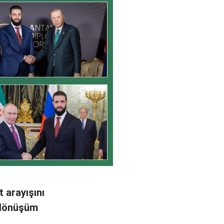
 arayışını
i dönüşüm