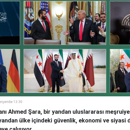
erşembe 13:30
nı Ahmed Şara, bir yandan uluslararası meşruiyet
yandan ülke içindeki güvenlik, ekonomi ve siyas
ye çalışıyor.