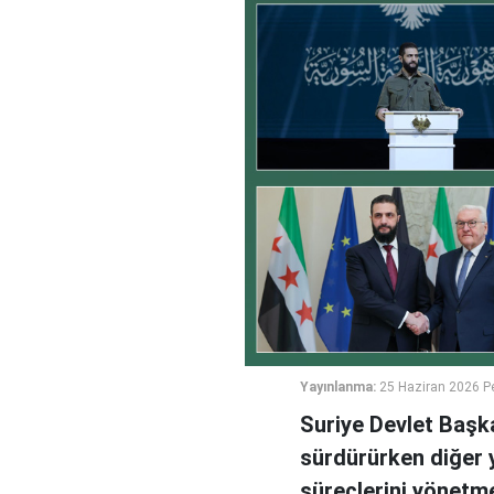
Yayınlanma:
25 Haziran 2026 P
Suriye Devlet Başka
sürdürürken diğer 
süreçlerini yönetme