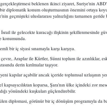
gerçekleştirmesi beklenen ikinci ziyaret, Suriye'nin ABD'
 bir diplomatik konum oluşturmasının önemini ortaya koy
'nin geçmişteki uluslararası yalnızlığını tamamen gerid
İsrail ile gelecekte kuracağı ilişkinin şekillenmesinde güv
lke konumunda.
li bir iç siyasi sınamayla karşı karşıya.
çevre, Araplar ile Kürtler, Sünni toplum ile azınlıklar, esk
rasında derin kırılmalar taşıyor.
yeni kapılar açabilir ancak içeride toplumsal uzlaşının ye
el kapsayıcılıktan koparsa, Şara'nın ülke içindeki zor mese
adığı yönündeki kuşkuları güçlendirebilir.
tülen diplomasi, görünür bir iç dönüşüm programıyla da b