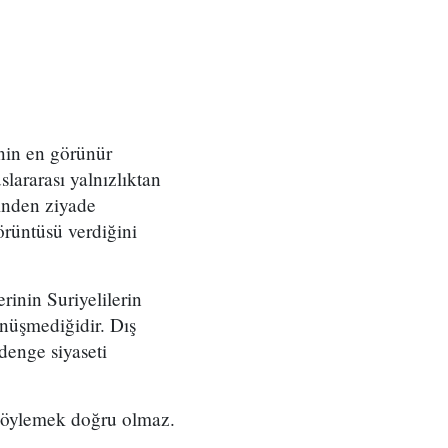
'nin en görünür
slararası yalnızlıktan
cinden ziyade
örüntüsü verdiğini
erinin Suriyelilerin
önüşmediğidir. Dış
 denge siyaseti
 söylemek doğru olmaz.