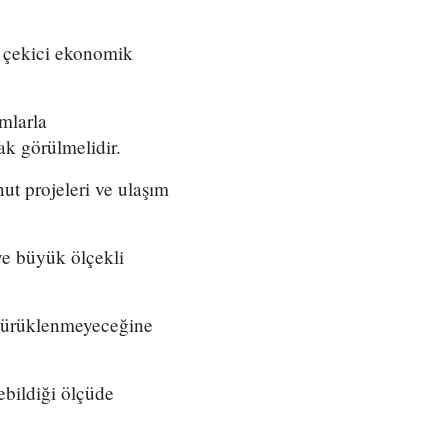
t çekici ekonomik
ımlarla
rak görülmelidir.
nut projeleri ve ulaşım
eye büyük ölçekli
 sürüklenmeyeceğine
tebildiği ölçüde