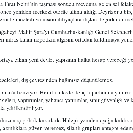
a Fırat Nehri'nin taşması sonucu meydana gelen sel felak
önce yeniden merkezi otorite altına aldığı Deyrizor'u birç
yerinde inceledi ve insani ihtiyaçlara ilişkin değerlendirm
 ağabeyi Mahir Şara'yı Cumhurbaşkanlığı Genel Sekreterli
n miras kalan nepotizm algısını ortadan kaldırmaya yöne
rtaya çıkan yeni devlet yapısının halka hesap vereceği y
eseleleri, dış çevresinden bağımsız düşünülemez.
nan'a benziyor. Her iki ülkede de iç toparlanma yalnızca 
geleri, yaptırımlar, yabancı yatırımlar, sınır güvenliği ve
da şekillendiriliyor.
 yalnızca iç politik kararlarla Halep'i yeniden ayağa kald
, azınlıklara güven veremez, silahlı grupları entegre edem