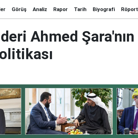
ler
Görüş
Analiz
Rapor
Tarih
Biyografi
Röport
lideri Ahmed Şara'nın
litikası