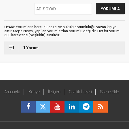
UYARI: Yorumların her türlü cezai ve hukuki sorumluluğu yazan kişiye
aittir. Mepa News, yapılan yorumlardan sorumlu değildir. Her bir yorum
600 karakterle (boşluklu) sınırlıdır.
1 Yorum
Anasayfa
Künye
İletişim
Gizlilik İlkeleri
Sitene Ekle