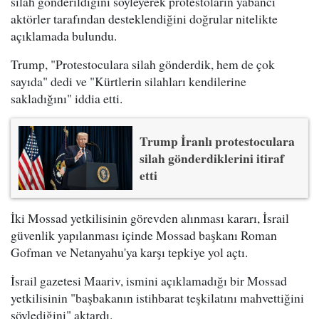
silah gönderildiğini söyleyerek protestoların yabancı
aktörler tarafından desteklendiğini doğrular nitelikte
açıklamada bulundu.
Trump, "Protestoculara silah gönderdik, hem de çok
sayıda" dedi ve "Kürtlerin silahları kendilerine
sakladığını" iddia etti.
Trump İranlı protestoculara
silah gönderdiklerini itiraf
etti
İki Mossad yetkilisinin görevden alınması kararı, İsrail
güvenlik yapılanması içinde Mossad başkanı Roman
Gofman ve Netanyahu'ya karşı tepkiye yol açtı.
İsrail gazetesi Maariv, ismini açıklamadığı bir Mossad
yetkilisinin "başbakanın istihbarat teşkilatını mahvettiğini
söylediğini" aktardı.