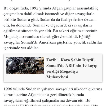
Bu doğrultuda, 1992 yılında Afgan gruplar arasındaki iç
çatışmalara dahil olmak istemedi ve diğer savaşçılarla
birlikte Sudan'a gitti. Sudan'da da faaliyetlerine devam
etti, bu dönemde Somali ve Ogadin'deki savaşçıların
eğitilmesi sürecinde yer aldı. Bu askeri eğitim sürecinin
Mogadişu sorumlusu olarak görevlendirildi. Eğittiği
savaşçılar Somali'de Amerikan güçlerine yönelik saldırılar
içerisinde yer aldılar.
Tarih | 'Kara Şahin Düştü':
Somali'de ABD'nin 19 kayıp
verdiği Mogadişu
Muharebesi
1996 yılında Sudan'ın yabancı savaşçıları ülkeden çıkarma
kararı üzerine Afganistan'a geri dönerek burada
savaşçıların eğitilmesi çalışmalarına devam etti. Bu
dönemde El Kaide'nin önde gelen isimlerinden biri oldu.