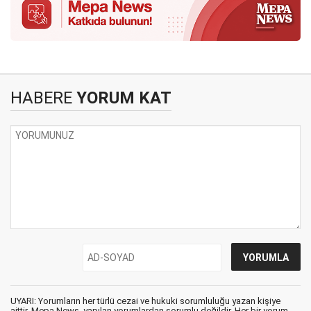
HABERE
YORUM KAT
UYARI: Yorumların her türlü cezai ve hukuki sorumluluğu yazan kişiye
aittir. Mepa News, yapılan yorumlardan sorumlu değildir. Her bir yorum