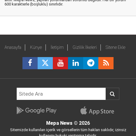
600 karakterle (boşluklu) sınırlıdır.
Anasayfa
Künye
İletişim
Gizlilik İlkeleri
Sitene Ekle
Mepa News
© 2026
Sitemizde kullanılan içerik ve görsellerin tüm hakları saklıdır, izinsiz
kullanımı hukuki yaptırıma tabidir.