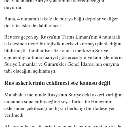
ticari alanların Suriye yönetimine devredileceğini
duyurdu.
Buna, 4 numaralı iskele ile buraya bağlı depolar ve diğer
ticari tesisler de dahil olacak.
Reuters geçen ay, Rusya'nın Tartus Limanı'nın 4 numaralı
iskelesinde ticari bir lojistik merkezi kurmayı planladığını
bildirmişti. Taraflar ise söz konusu merkezin Suriye
egemenliği altında faaliyet göstereceğini ve tüm işlemlerin
Suriye Limanlar ve Gümrükler Genel İdaresi'nin onayına
tabi olacağını açıklamıştı.
Rus askerlerinin çekilmesi söz konusu değil
Mutabakat metninde Rusya'nın Suriye'deki askeri varlığını
tamamen sona erdireceğine veya Tartus ile Hmeymim
üslerinden çekileceğine ilişkin herhangi bir ifadeye yer
verilmedi.
Aksine anlaşma, üslerin tamamen kapatılmasından ziyade