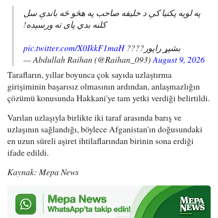
په لویه پکتیا کې د خلیفه صاحب په هڅو څه باندې سل
کلنه بدي پای ته ورسېده!
pic.twitter.com/X0IkkF1maH
بشپړ راپور????
— Abdullah Raihan (@Raihan_093)
August 9, 2026
Tarafların, yıllar boyunca çok sayıda uzlaştırma
girişiminin başarısız olmasının ardından, anlaşmazlığın
çözümü konusunda Hakkani'ye tam yetki verdiği belirtildi.
Varılan uzlaşıyla birlikte iki taraf arasında barış ve
uzlaşının sağlandığı, böylece Afganistan'ın doğusundaki
en uzun süreli aşiret ihtilaflarından birinin sona erdiği
ifade edildi.
Kaynak: Mepa News