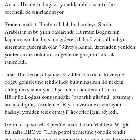
Ancak Husilerin boğaza yönelik ablukası artık bu
seçeneği de sınırlandırıyor.
Yemen analisti Ibrahim Jalal, bu hamleyi, Suudi
Arabistan'ın bu yılın başlarında Hürmüz Boğazı'nın
kapanmasından bu yana giderek daha fazla kullandığı
alternatif güzergah olan "Süveyş Kanalı üzerinden yeniden
yönlendirme imkanını engelleme girişimi" olarak
tanımladı.
Jalal, Husilerin çatışmayı Kızıldeniz'in daha kuzeyine
doğru genişletme tehdidinde bulunmasının iki nedeni
olduğunu savunuyor. Dışarıda bu hamlenin İran'ın
Hürmüz Boğazı konusundaki "pazarlık gücünü" artırmayı
amaçladığını, içeride ise "Riyad üzerindeki zorlayıcı
baskıyı yeniden tesis etmeyi" hedeflediğini söyledi.
Gemi takip şirketi Kpler'de analist olan Matthew Wright
bu hafta BBC'ye, "Ham petrol ticaretine yönelik tehdit
açısından bu krizin başlangıcından bu yana yaşadığımız en