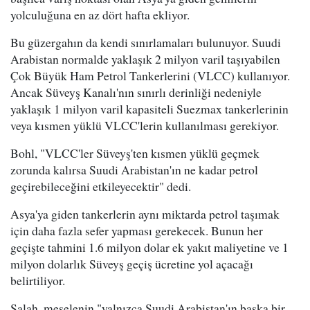
yolculuğuna en az dört hafta ekliyor.
Bu güzergahın da kendi sınırlamaları bulunuyor. Suudi
Arabistan normalde yaklaşık 2 milyon varil taşıyabilen
Çok Büyük Ham Petrol Tankerlerini (VLCC) kullanıyor.
Ancak Süveyş Kanalı'nın sınırlı derinliği nedeniyle
yaklaşık 1 milyon varil kapasiteli Suezmax tankerlerinin
veya kısmen yüklü VLCC'lerin kullanılması gerekiyor.
Bohl, "VLCC'ler Süveyş'ten kısmen yüklü geçmek
zorunda kalırsa Suudi Arabistan'ın ne kadar petrol
geçirebileceğini etkileyecektir" dedi.
Asya'ya giden tankerlerin aynı miktarda petrol taşımak
için daha fazla sefer yapması gerekecek. Bunun her
geçişte tahmini 1.6 milyon dolar ek yakıt maliyetine ve 1
milyon dolarlık Süveyş geçiş ücretine yol açacağı
belirtiliyor.
Salah, meselenin "yalnızca Suudi Arabistan'ın başka bir