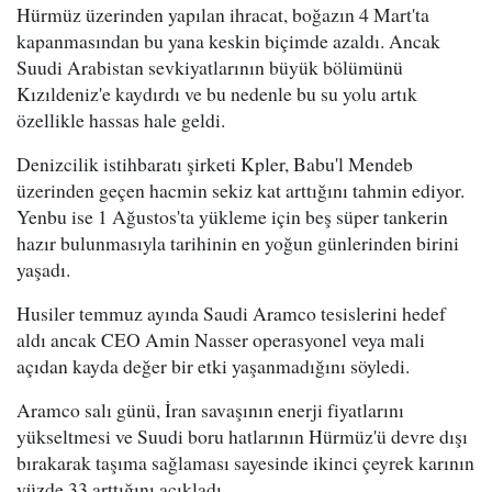
Hürmüz üzerinden yapılan ihracat, boğazın 4 Mart'ta
kapanmasından bu yana keskin biçimde azaldı. Ancak
Suudi Arabistan sevkiyatlarının büyük bölümünü
Kızıldeniz'e kaydırdı ve bu nedenle bu su yolu artık
özellikle hassas hale geldi.
Denizcilik istihbaratı şirketi Kpler, Babu'l Mendeb
üzerinden geçen hacmin sekiz kat arttığını tahmin ediyor.
Yenbu ise 1 Ağustos'ta yükleme için beş süper tankerin
hazır bulunmasıyla tarihinin en yoğun günlerinden birini
yaşadı.
Husiler temmuz ayında Saudi Aramco tesislerini hedef
aldı ancak CEO Amin Nasser operasyonel veya mali
açıdan kayda değer bir etki yaşanmadığını söyledi.
Aramco salı günü, İran savaşının enerji fiyatlarını
yükseltmesi ve Suudi boru hatlarının Hürmüz'ü devre dışı
bırakarak taşıma sağlaması sayesinde ikinci çeyrek karının
yüzde 33 arttığını açıkladı.