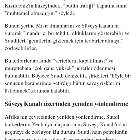
Kızıldeniz'in kuzeyindeki "bütün trafiği" kapatmasının
"muhtemel olmadığını" söyledi.
Bunun yerine Mısır limanlarını ve Süveyş Kanalı'nı
vurarak "inandırıcı bir tehdit" olduklarını gösterebilir ve
Suudileri "gemilerini gizlemek için tedbirler almaya"
zorlayabilirler.
Bu tedbirler arasında "vericilerin kapatılması" ve
mürettebata "çok daha yüksek" ücretler ödenmesi
bulunabilir. Böylece Suudi denizcilik şirketleri "böyle bir
sonucun beraberinde getirdiği bütün savaş risklerini
üstlenmek" zorunda kalabilir.
Süveyş Kanalı üzerinden yeniden yönlendirme
Afrika'nın çevresinden yeniden yönlendirme, Suudi
tankerlerini Yenbu'ya ulaşmak için Süveyş Kanalı'ndan
geçmeye de zorluyor. Bu durum, Suudi ham petrolünün
başlıca varış noktası olan Asya'ya giden gemilerin