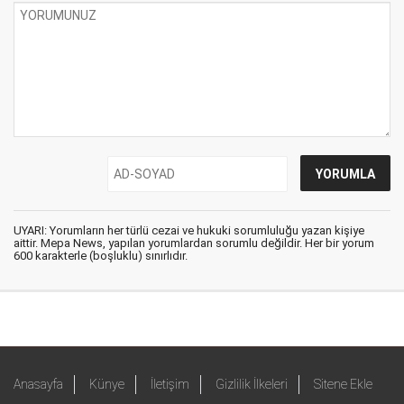
UYARI: Yorumların her türlü cezai ve hukuki sorumluluğu yazan kişiye
aittir. Mepa News, yapılan yorumlardan sorumlu değildir. Her bir yorum
600 karakterle (boşluklu) sınırlıdır.
Anasayfa
Künye
İletişim
Gizlilik İlkeleri
Sitene Ekle