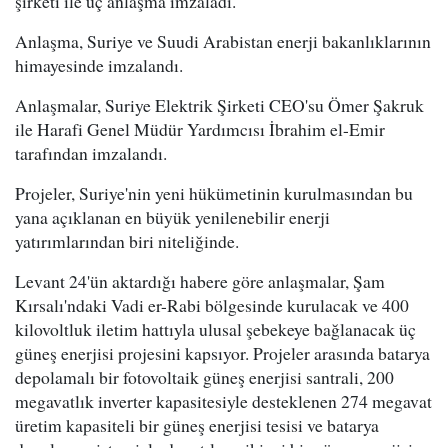
şirketi ile üç anlaşma imzaladı.
Anlaşma, Suriye ve Suudi Arabistan enerji bakanlıklarının
himayesinde imzalandı.
Anlaşmalar, Suriye Elektrik Şirketi CEO'su Ömer Şakruk
ile Harafi Genel Müdür Yardımcısı İbrahim el-Emir
tarafından imzalandı.
Projeler, Suriye'nin yeni hükümetinin kurulmasından bu
yana açıklanan en büyük yenilenebilir enerji
yatırımlarından biri niteliğinde.
Levant 24'ün aktardığı habere göre anlaşmalar, Şam
Kırsalı'ndaki Vadi er-Rabi bölgesinde kurulacak ve 400
kilovoltluk iletim hattıyla ulusal şebekeye bağlanacak üç
güneş enerjisi projesini kapsıyor. Projeler arasında batarya
depolamalı bir fotovoltaik güneş enerjisi santrali, 200
megavatlık inverter kapasitesiyle desteklenen 274 megavat
üretim kapasiteli bir güneş enerjisi tesisi ve batarya