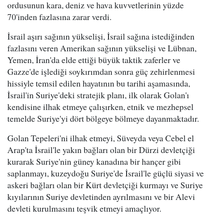
ordusunun kara, deniz ve hava kuvvetlerinin yüzde
70'inden fazlasına zarar verdi.
İsrail aşırı sağının yükselişi, İsrail sağına istediğinden
fazlasını veren Amerikan sağının yükselişi ve Lübnan,
Yemen, İran'da elde ettiği büyük taktik zaferler ve
Gazze'de işlediği soykırımdan sonra güç zehirlenmesi
hissiyle temsil edilen hayatının bu tarihi aşamasında,
İsrail'in Suriye'deki stratejik planı, ilk olarak Golan'ı
kendisine ilhak etmeye çalışırken, etnik ve mezhepsel
temelde Suriye'yi dört bölgeye bölmeye dayanmaktadır.
Golan Tepeleri'ni ilhak etmeyi, Süveyda veya Cebel el
Arap'ta İsrail'le yakın bağları olan bir Dürzi devletçiği
kurarak Suriye'nin güney kanadına bir hançer gibi
saplanmayı, kuzeydoğu Suriye'de İsrail'le güçlü siyasi ve
askeri bağları olan bir Kürt devletçiği kurmayı ve Suriye
kıyılarının Suriye devletinden ayrılmasını ve bir Alevi
devleti kurulmasını teşvik etmeyi amaçlıyor.