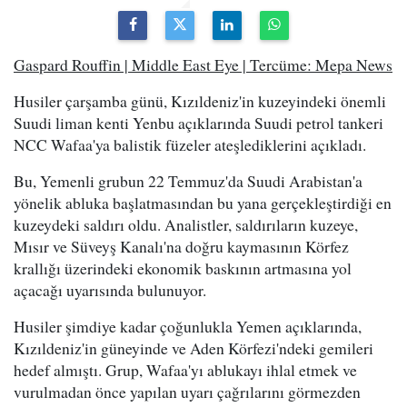
Gaspard Rouffin | Middle East Eye | Tercüme: Mepa News
Husiler çarşamba günü, Kızıldeniz'in kuzeyindeki önemli
Suudi liman kenti Yenbu açıklarında Suudi petrol tankeri
NCC Wafaa'ya balistik füzeler ateşlediklerini açıkladı.
Bu, Yemenli grubun 22 Temmuz'da Suudi Arabistan'a
yönelik abluka başlatmasından bu yana gerçekleştirdiği en
kuzeydeki saldırı oldu. Analistler, saldırıların kuzeye,
Mısır ve Süveyş Kanalı'na doğru kaymasının Körfez
krallığı üzerindeki ekonomik baskının artmasına yol
açacağı uyarısında bulunuyor.
Husiler şimdiye kadar çoğunlukla Yemen açıklarında,
Kızıldeniz'in güneyinde ve Aden Körfezi'ndeki gemileri
hedef almıştı. Grup, Wafaa'yı ablukayı ihlal etmek ve
vurulmadan önce yapılan uyarı çağrılarını görmezden