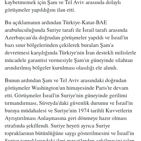
kaybetmemek için Şam ve Tel Aviv arasında dolaylı
görüşmeler yapıldığını ilan etti.
Bu açıklamanın ardından Türkiye-Katar-BAE
arabuluculuğunda Suriye tarafı ile İsrail tarafı arasında
Azerbaycan'da doğrudan görüşmeler yapıldı ve İsrail'in
bazı sınır bölgelerinden çekilerek buraları Şam'a
devretmesi karşılığında Türkiye'nin İran destekli milislerle
mücadele garantisi vermesiyle Şam'ın güneyinde silahtan
arındırılmış bölgeler kurulması olasılığı ele alındı.
Bunun ardından Şam ve Tel Aviv arasındaki doğrudan
görüşmeler Washington'un himayesinde Paris'te devam
etti. Görüşmeler İsrail'in Suriye'nin güneyinde gerilimi
tırmandırması, Süveyda'daki güvenlik durumu ve İsrail'in
buraya müdahalesi ve Suriye'nin 1974 tarihli Kuvvetlerin
Ayrıştırılması Anlaşmasına geri dönmeye hazır olması
etrafında şekillendi. Suriye heyeti ayrıca Suriye
topraklarının bütünlüğüne saygı gösterilmesini ve İsrail'in
Suriye topraklarındaki ileri mevzilerden çekilmesini talep