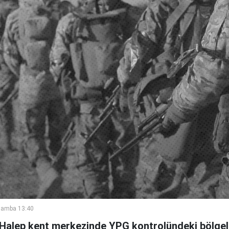
şamba 13:40
 Halep kent merkezinde YPG kontrolündeki bölgele