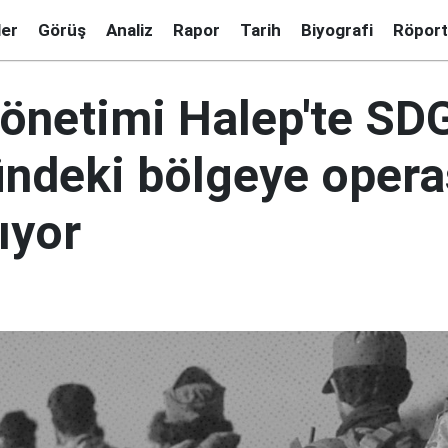
ler
Görüş
Analiz
Rapor
Tarih
Biyografi
Röport
yönetimi Halep'te SD
ündeki bölgeye oper
ıyor