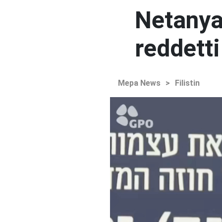
Netanya
reddetti
Mepa News
>
Filistin