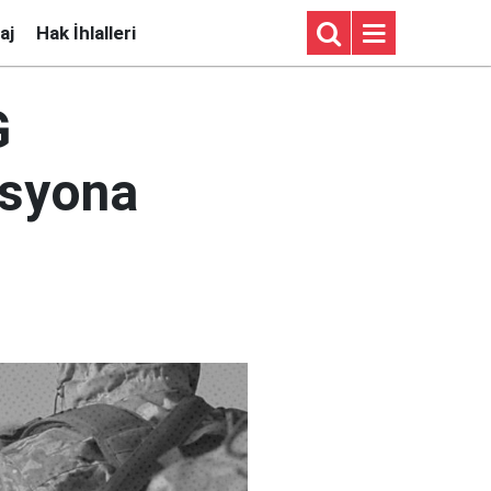
aj
Hak İhlalleri
G
asyona