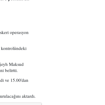
skeri operasyon
 kontrolündeki
e Şeyh Maksud
 belirtti.
ndi ve 15.00'dan
urulacağını aktardı.