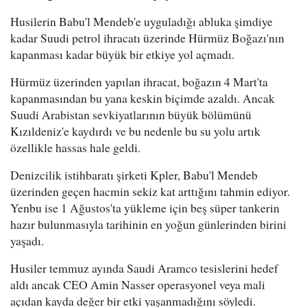
Husilerin Babu'l Mendeb'e uyguladığı abluka şimdiye
kadar Suudi petrol ihracatı üzerinde Hürmüz Boğazı'nın
kapanması kadar büyük bir etkiye yol açmadı.
Hürmüz üzerinden yapılan ihracat, boğazın 4 Mart'ta
kapanmasından bu yana keskin biçimde azaldı. Ancak
Suudi Arabistan sevkiyatlarının büyük bölümünü
Kızıldeniz'e kaydırdı ve bu nedenle bu su yolu artık
özellikle hassas hale geldi.
Denizcilik istihbaratı şirketi Kpler, Babu'l Mendeb
üzerinden geçen hacmin sekiz kat arttığını tahmin ediyor.
Yenbu ise 1 Ağustos'ta yükleme için beş süper tankerin
hazır bulunmasıyla tarihinin en yoğun günlerinden birini
yaşadı.
Husiler temmuz ayında Saudi Aramco tesislerini hedef
aldı ancak CEO Amin Nasser operasyonel veya mali
açıdan kayda değer bir etki yaşanmadığını söyledi.