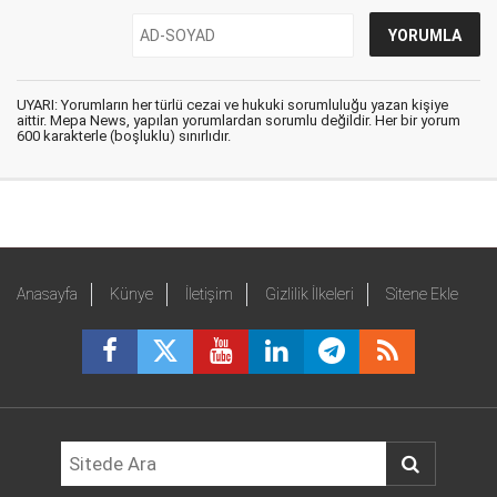
UYARI: Yorumların her türlü cezai ve hukuki sorumluluğu yazan kişiye
aittir. Mepa News, yapılan yorumlardan sorumlu değildir. Her bir yorum
600 karakterle (boşluklu) sınırlıdır.
Anasayfa
Künye
İletişim
Gizlilik İlkeleri
Sitene Ekle