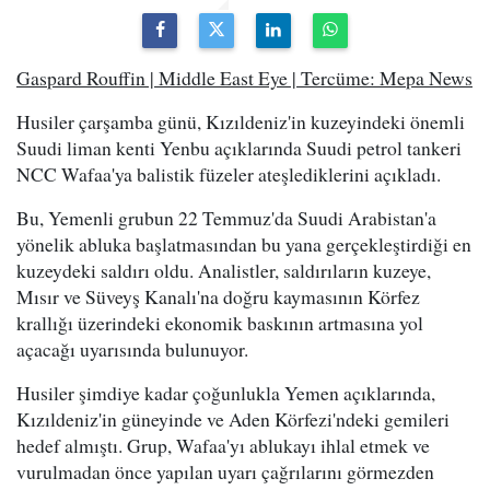
Gaspard Rouffin | Middle East Eye | Tercüme: Mepa News
Husiler çarşamba günü, Kızıldeniz'in kuzeyindeki önemli
Suudi liman kenti Yenbu açıklarında Suudi petrol tankeri
NCC Wafaa'ya balistik füzeler ateşlediklerini açıkladı.
Bu, Yemenli grubun 22 Temmuz'da Suudi Arabistan'a
yönelik abluka başlatmasından bu yana gerçekleştirdiği en
kuzeydeki saldırı oldu. Analistler, saldırıların kuzeye,
Mısır ve Süveyş Kanalı'na doğru kaymasının Körfez
krallığı üzerindeki ekonomik baskının artmasına yol
açacağı uyarısında bulunuyor.
Husiler şimdiye kadar çoğunlukla Yemen açıklarında,
Kızıldeniz'in güneyinde ve Aden Körfezi'ndeki gemileri
hedef almıştı. Grup, Wafaa'yı ablukayı ihlal etmek ve
vurulmadan önce yapılan uyarı çağrılarını görmezden