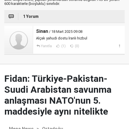
600 karakterle (boşluklu) sınırlıdır.
1 Yorum
Sinan
/ 18 Mart 2025 09:08
Alçak yahudi dostu İranlı hizbul
Yanıtla
(1)
(0)
Fidan: Türkiye-Pakistan-
Suudi Arabistan savunma
anlaşması NATO'nun 5.
maddesiyle aynı nitelikte
Mepa News
>
Ortadoğu