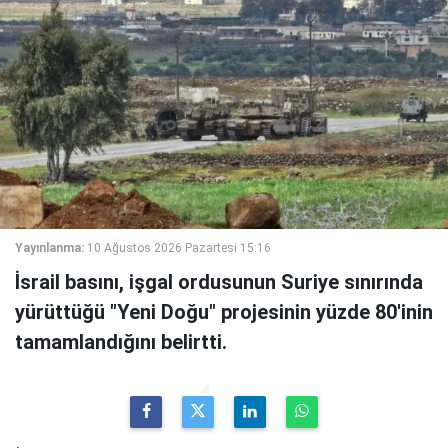
Yayınlanma:
10 Ağustos 2026 Pazartesi 15:16
İsrail basını, işgal ordusunun Suriye sınırında
yürüttüğü "Yeni Doğu" projesinin yüzde 80'inin
tamamlandığını belirtti.