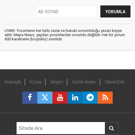
UYARI: Yorumların her türlü cezai ve hukuki sorumluluğu yazan kişiye
aittir. Mepa News, yapılan yorumlardan sorumlu değildir. Her bir yorum
600 karakterle (boşluklu) sınırlıdır.
Anasayfa
Künye
İletişim
Gizlilik İlkeleri
Sitene Ekle