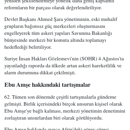
yeniden şekillendirmeye yönelik daha geniş kapsamlı
reformların bir parçası olarak değerlendiriliyor.
Devlet Başkanı Ahmed Şara yönetiminin, eski muhalif
grupların bağımsız güç merkezleri oluşturmasını
engelleyerek tüm askeri yapıları Savunma Bakanlığı
bünyesinde merkezi bir komuta altında toplamayı
hedeflediği belirtiliyor.
Suriye İnsan Hakları Gözlemevi'nin (SOHR) 4 Ağustos'ta
yayınladığı raporda da ülkede artan askeri hareketlilik ve
alarm durumuna dikkat çekilmişti.
Ebu Amşe hakkındaki tartışmalar
62. Tümen son dönemde çeşitli tartışmalarla gündeme
gelmişti. Birlik içerisindeki birçok unsurun kişisel olarak
Ebu Amşe'ye bağlı kalması, merkezi yönetimin denetimini
zorlaştıran unsurlardan biri olarak görülüyordu.
Ebu Amşe hakkında ayrıca Afrin'deki görev süresi