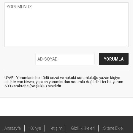
UYARI: Yorumların her türlü cezai ve hukuki sorumluluğu yazan kişiye
aittir. Mepa News, yapılan yorumlardan sorumlu değildir. Her bir yorum
600 karakterle (boşluklu) sınırlıdır.
Anasayfa
Künye
İletişim
Gizlilik İlkeleri
Sitene Ekle