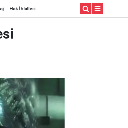
aj
Hak İhlalleri
esi