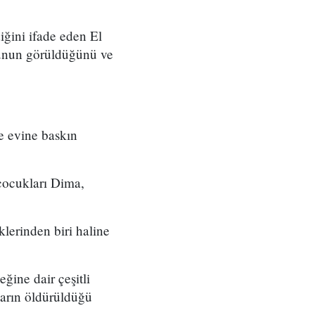
diğini ifade eden El
ğunun görüldüğünü ve
e evine baskın
çocukları Dima,
lerinden biri haline
ğine dair çeşitli
kların öldürüldüğü