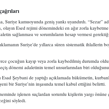
çağrıları
ma, Suriye kamuoyunda geniş yankı uyandırdı. “Sezar” adı
, olayın Esed rejimi dönemindeki en ağır zorla kaybetme 
aletin sağlanması ve sorumluların hesap vermesi gerektiği
ıklamanın Suriye’de yıllarca süren sistematik ihlallerin 
erce çocuğun kayıp veya zorla kaybedilmiş durumda oldu
geçiş dönemi adaletinin temel unsurlarından biri olduğunu
ı Esad Şeybani de yaptığı açıklamada hükümetin, kurbanla
yeni bir Suriye’nin inşasında temel kabul ettiğini belirtti.
neminde işlenen suçlardan sorumlu kişilerin yargı önüne ç
ceğini söyledi.