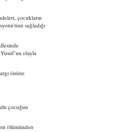
deleri, çocukların
isyonu'nun sağladığı
llesinde
 Yusuf’un olayla
yargı önüne
altı çocuğun
ların ölümünden