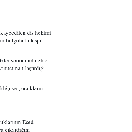
 kaybedilen diş hekimi
n bulgularla tespit
izler sonucunda elde
 sonucuna ulaştırdığı
ldiği ve çocukların
cuklarının Esed
ya çıkardığını