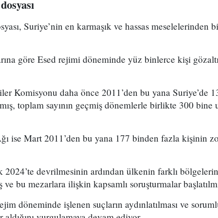
 dosyası
osyası, Suriye’nin en karmaşık ve hassas meselelerinden 
arına göre Esed rejimi döneminde yüz binlerce kişi gözalt
şiler Komisyonu daha önce 2011’den bu yana Suriye’de 13
ış, toplam sayının geçmiş dönemlerle birlikte 300 bine u
ğı ise Mart 2011’den bu yana 177 binden fazla kişinin zo
k 2024’te devrilmesinin ardından ülkenin farklı bölgeleri
 ve bu mezarlara ilişkin kapsamlı soruşturmalar başlatılmı
rejim döneminde işlenen suçların aydınlatılması ve soruml
er aldığını vurgulamaya devam ediyor.