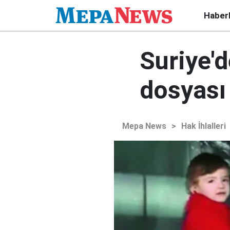
Haber
Suriye'd
dosyası
Mepa News
>
Hak İhlalleri