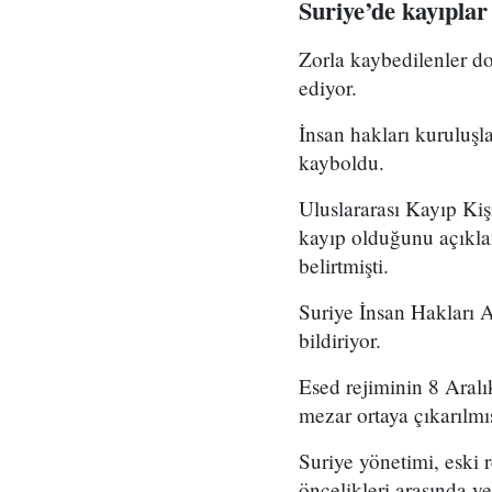
Suriye’de kayıplar
Zorla kaybedilenler d
ediyor.
İnsan hakları kuruluşl
kayboldu.
Uluslararası Kayıp Ki
kayıp olduğunu açıklam
belirtmişti.
Suriye İnsan Hakları A
bildiriyor.
Esed rejiminin 8 Aralı
mezar ortaya çıkarılmış
Suriye yönetimi, eski 
öncelikleri arasında y