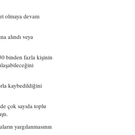
biri olmaya devam
ına alındı veya
0 binden fazla kişinin
laşabileceğini
rla kaybedildiğini
nde çok sayıda toplu
ştı.
uların yargılanmasının