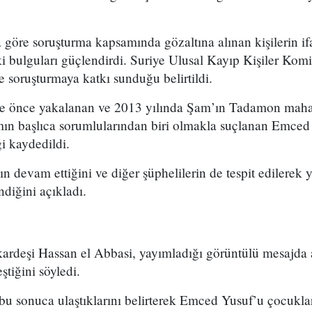
göre soruşturma kapsamında gözaltına alınan kişilerin ifa
 bulguları güçlendirdi. Suriye Ulusal Kayıp Kişiler Kom
e soruşturmaya katkı sunduğu belirtildi.
süre önce yakalanan ve 2013 yılında Şam’ın Tadamon maha
amın başlıca sorumlularından biri olmakla suçlanan Emced
ği kaydedildi.
n devam ettiğini ve diğer şüphelilerin de tespit edilerek 
ndiğini açıkladı.
kardeşi Hassan el Abbasi, yayımladığı görüntülü mesajda 
ştiğini söyledi.
k bu sonuca ulaştıklarını belirterek Emced Yusuf’u çocuk