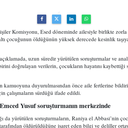
şiler Komisyonu, Esed döneminde ailesiyle birlikte zorla
altı çocuğunun öldüğünün yüksek derecede kesinlik taşıya
çıklamada, uzun süredir yürütülen soruşturmalar ve anal
birini doğrulayan verilerin, çocukların hayatını kaybettiği
n kamuoyuna duyurulmasından önce aile fertlerine bildiri
çin çalışmaların sürdüğü ifade edildi.
ı: Emced Yusuf soruşturmanın merkezinde
ığı da yürütülen soruşturmaların, Raniya el Abbasi’nin ço
tarafından öldürüldüğüne işaret eden bilgi ve deliller orta