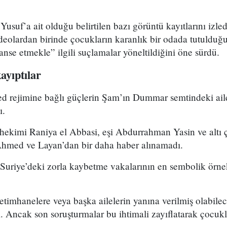
 Yusuf’a ait olduğu belirtilen bazı görüntü kayıtlarını izle
deolardan birinde çocukların karanlık bir odada tutuldu
anse etmekle” ilgili suçlamalar yöneltildiğini öne sürdü.
ayıptılar
ed rejimine bağlı güçlerin Şam’ın Dummar semtindeki ail
ı.
 hekimi Raniya el Abbasi, eşi Abdurrahman Yasin ve altı 
 Ahmed ve Layan’dan bir daha haber alınamadı.
Suriye’deki zorla kaybetme vakalarının en sembolik örnek
timhanelere veya başka ailelerin yanına verilmiş olabilece
ştı. Ancak son soruşturmalar bu ihtimali zayıflatarak çocu