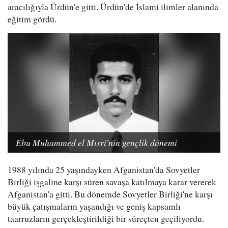
aracılığıyla Ürdün'e gitti. Ürdün'de İslami ilimler alanında
eğitim gördü.
Ebu Muhammed el Mısri'nin gençlik dönemi
1988 yılında 25 yaşındayken Afganistan'da Sovyetler
Birliği işgaline karşı süren savaşa katılmaya karar vererek
Afganistan'a gitti. Bu dönemde Sovyetler Birliği'ne karşı
büyük çatışmaların yaşandığı ve geniş kapsamlı
taarruzların gerçekleştirildiği bir süreçten geçiliyordu.