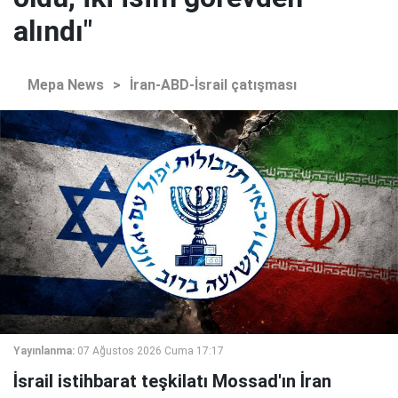
alındı"
Mepa News
>
İran-ABD-İsrail çatışması
Yayınlanma:
07 Ağustos 2026 Cuma 17:17
İsrail istihbarat teşkilatı Mossad'ın İran