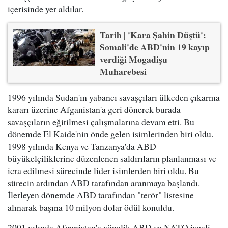
içerisinde yer aldılar.
Tarih | 'Kara Şahin Düştü':
Somali'de ABD'nin 19 kayıp
verdiği Mogadişu
Muharebesi
1996 yılında Sudan'ın yabancı savaşçıları ülkeden çıkarma
kararı üzerine Afganistan'a geri dönerek burada
savaşçıların eğitilmesi çalışmalarına devam etti. Bu
dönemde El Kaide'nin önde gelen isimlerinden biri oldu.
1998 yılında Kenya ve Tanzanya'da ABD
büyükelçiliklerine düzenlenen saldırıların planlanması ve
icra edilmesi sürecinde lider isimlerden biri oldu. Bu
sürecin ardından ABD tarafından aranmaya başlandı.
İlerleyen dönemde ABD tarafından "terör" listesine
alınarak başına 10 milyon dolar ödül konuldu.
2001 yılında Afganistan'a yönelik ABD ve NATO işgali