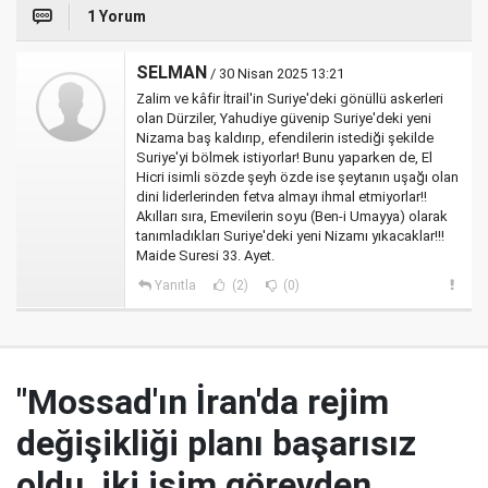
1 Yorum
SELMAN
/ 30 Nisan 2025 13:21
Zalim ve kâfir İtrail'in Suriye'deki gönüllü askerleri
olan Dürziler, Yahudiye güvenip Suriye'deki yeni
Nizama baş kaldırıp, efendilerin istediği şekilde
Suriye'yi bölmek istiyorlar! Bunu yaparken de, El
Hicri isimli sözde şeyh özde ise şeytanın uşağı olan
dini liderlerinden fetva almayı ihmal etmiyorlar!!
Akılları sıra, Emevilerin soyu (Ben-i Umayya) olarak
tanımladıkları Suriye'deki yeni Nizamı yıkacaklar!!!
Maide Suresi 33. Ayet.
Yanıtla
(2)
(0)
"Mossad'ın İran'da rejim
değişikliği planı başarısız
oldu, iki isim görevden