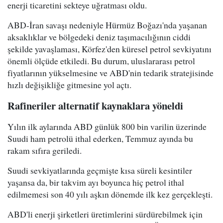
enerji ticaretini sekteye uğratması oldu.
ABD-İran savaşı nedeniyle Hürmüz Boğazı'nda yaşanan
aksaklıklar ve bölgedeki deniz taşımacılığının ciddi
şekilde yavaşlaması, Körfez'den küresel petrol sevkiyatını
önemli ölçüde etkiledi. Bu durum, uluslararası petrol
fiyatlarının yükselmesine ve ABD'nin tedarik stratejisinde
hızlı değişikliğe gitmesine yol açtı.
Rafineriler alternatif kaynaklara yöneldi
Yılın ilk aylarında ABD günlük 800 bin varilin üzerinde
Suudi ham petrolü ithal ederken, Temmuz ayında bu
rakam sıfıra geriledi.
Suudi sevkiyatlarında geçmişte kısa süreli kesintiler
yaşansa da, bir takvim ayı boyunca hiç petrol ithal
edilmemesi son 40 yılı aşkın dönemde ilk kez gerçekleşti.
ABD'li enerji şirketleri üretimlerini sürdürebilmek için