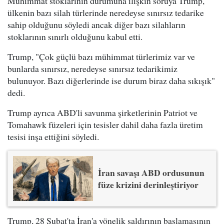
Mühimmat stoklarının durumuna ilişkin soruya Trump,
ülkenin bazı silah türlerinde neredeyse sınırsız tedarike
sahip olduğunu söyledi ancak diğer bazı silahların
stoklarının sınırlı olduğunu kabul etti.
Trump, "Çok güçlü bazı mühimmat türlerimiz var ve
bunlarda sınırsız, neredeyse sınırsız tedarikimiz
bulunuyor. Bazı diğerlerinde ise durum biraz daha sıkışık"
dedi.
Trump ayrıca ABD'li savunma şirketlerinin Patriot ve
Tomahawk füzeleri için tesisler dahil daha fazla üretim
tesisi inşa ettiğini söyledi.
İran savaşı ABD ordusunun
füze krizini derinleştiriyor
Trump, 28 Şubat'ta İran'a yönelik saldırının başlamasının