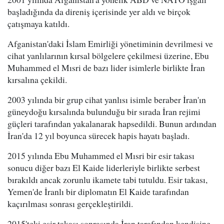
başladığında da direniş içerisinde yer aldı ve birçok
çatışmaya katıldı.
Afganistan'daki İslam Emirliği yönetiminin devrilmesi ve
cihat yanlılarının kırsal bölgelere çekilmesi üzerine, Ebu
Muhammed el Mısri de bazı lider isimlerle birlikte İran
kırsalına çekildi.
2003 yılında bir grup cihat yanlısı isimle beraber İran'ın
güneydoğu kırsalında bulunduğu bir sırada İran rejimi
güçleri tarafından yakalanarak hapsedildi. Bunun ardından
İran'da 12 yıl boyunca sürecek hapis hayatı başladı.
2015 yılında Ebu Muhammed el Mısri bir esir takası
sonucu diğer bazı El Kaide liderleriyle birlikte serbest
bırakıldı ancak zorunlu ikamete tabi tutuldu. Esir takası,
Yemen'de İranlı bir diplomatın El Kaide tarafından
kaçırılması sonrası gerçekleştirildi.
2015'teki esir takası sonrasında İran tarafından kendisine