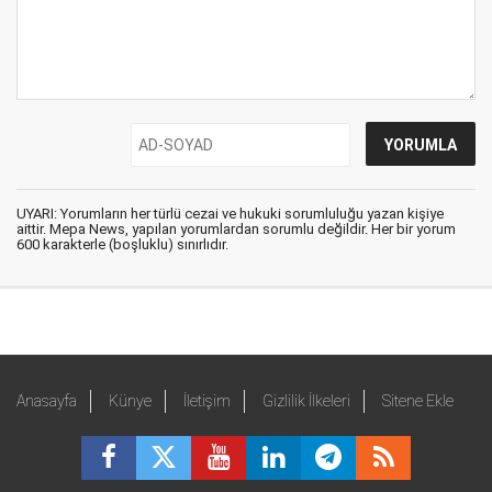
UYARI: Yorumların her türlü cezai ve hukuki sorumluluğu yazan kişiye
aittir. Mepa News, yapılan yorumlardan sorumlu değildir. Her bir yorum
600 karakterle (boşluklu) sınırlıdır.
Anasayfa
Künye
İletişim
Gizlilik İlkeleri
Sitene Ekle