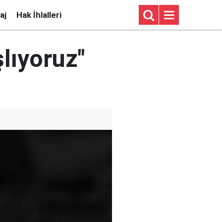
aj
Hak İhlalleri
şlıyoruz"