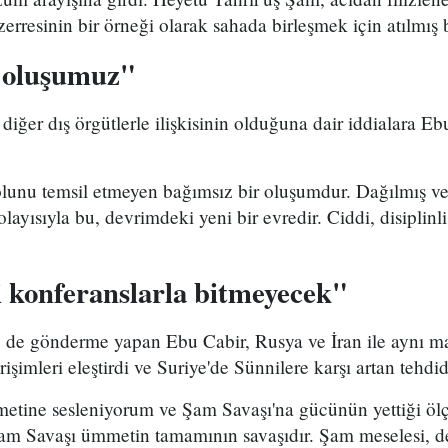
zerresinin bir örneği olarak sahada birleşmek için atılmış 
r oluşumuz"
iğer dış örgütlerle ilişkisinin olduğuna dair iddialara Eb
olunu temsil etmeyen bağımsız bir oluşumdur. Dağılmış ve
olayısıyla bu, devrimdeki yeni bir evredir. Ciddi, disiplinl
 konferanslarla bitmeyecek"
 de gönderme yapan Ebu Cabir, Rusya ve İran ile aynı ma
rişimleri eleştirdi ve Suriye'de Sünnilere karşı artan tehdi
etine sesleniyorum ve Şam Savaşı'na gücünün yettiği öl
m Savaşı ümmetin tamamının savaşıdır. Şam meselesi, de