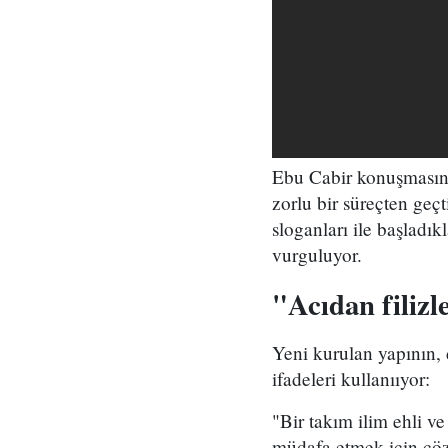
Ebu Cabir konuşmasına
zorlu bir süreçten geç
sloganları ile başladık
vurguluyor.
"Acıdan filiz
Yeni kurulan yapının, 
ifadeleri kullanııyor:
"Bir takım ilim ehli ve
müdafa etmek için çözü