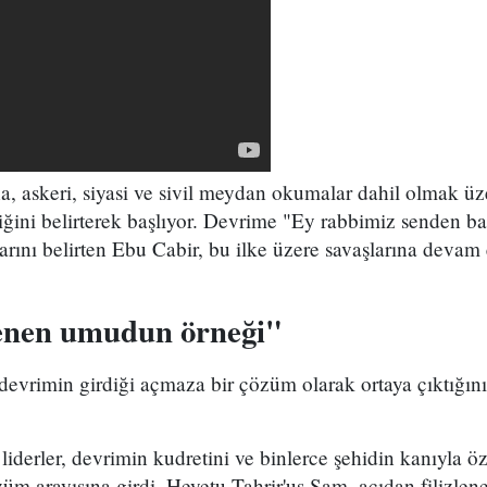
, askeri, siyasi ve sivil meydan okumalar dahil olmak üz
tiğini belirterek başlıyor. Devrime "Ey rabbimiz senden 
larını belirten Ebu Cabir, bu ilke üzere savaşlarına devam
lenen umudun örneği"
devrimin girdiği açmaza bir çözüm olarak ortaya çıktığını 
 liderler, devrimin kudretini ve binlerce şehidin kanıyla ö
m arayışına girdi. Heyetu Tahrir'uş Şam, acıdan filizlen