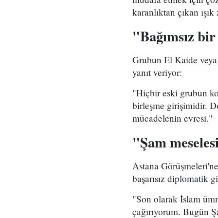
karanlıktan çıkan ışık 
"Bağımsız bi
Grubun El Kaide veya d
yanıt veriyor:
"Hiçbir eski grubun k
birleşme girişimidir. D
mücadelenin evresi."
"Şam meselesi
Astana Görüşmeleri'ne
başarısız diplomatik gi
"Son olarak İslam ümm
çağırıyorum. Bugün Şa