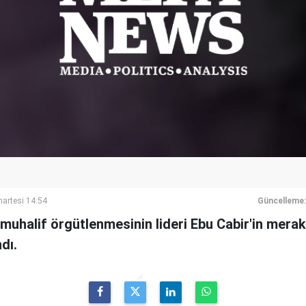
artesi 14:54
Güncelleme:
 muhalif örgütlenmesinin lideri Ebu Cabir'in mera
dı.