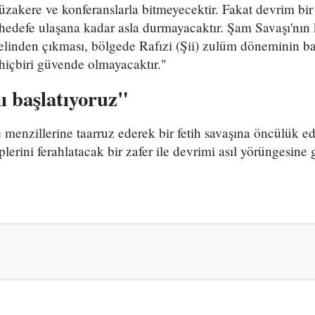
müzakere ve konferanslarla bitmeyecektir. Fakat devrim bir
 hedefe ulaşana kadar asla durmayacaktır. Şam Savaşı'nın
 elinden çıkması, bölgede Rafızi (Şii) zulüm döneminin b
içbiri güvende olmayacaktır."
ı başlatıyoruz"
e menzillerine taarruz ederek bir fetih savaşına öncülük ed
plerini ferahlatacak bir zafer ile devrimi asıl yörüngesine