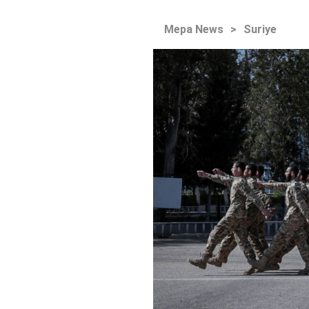
Mepa News
>
Suriye