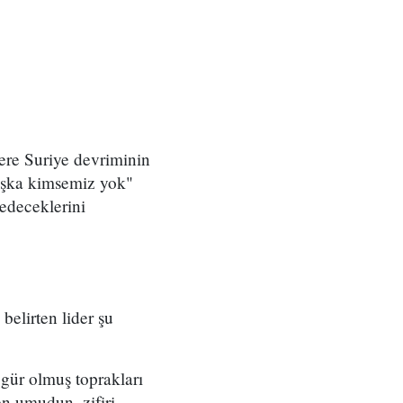
ere Suriye devriminin
başka kimsemiz yok"
 edeceklerini
belirten lider şu
zgür olmuş toprakları
en umudun, zifiri