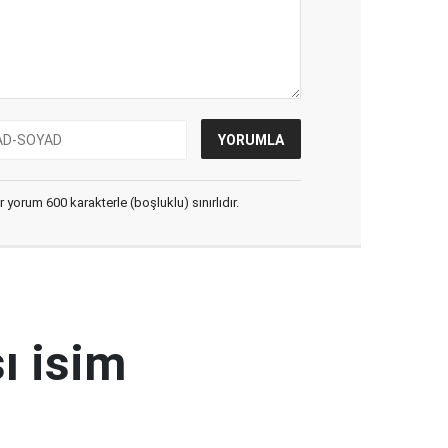
yorum 600 karakterle (boşluklu) sınırlıdır.
ı isim