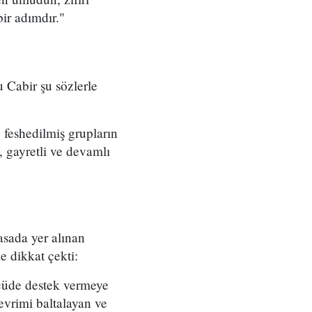
bir adımdır."
u Cabir şu sözlerle
 feshedilmiş grupların
i, gayretli ve devamlı
sada yer alınan
de dikkat çekti:
çüde destek vermeye
vrimi baltalayan ve