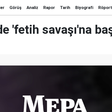
ler
Görüş
Analiz
Rapor
Tarih
Biyografi
Röport
de 'fetih savaşı'na ba