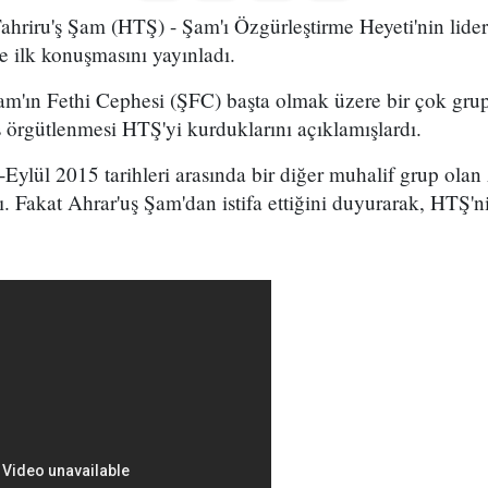
ahriru'ş Şam (HTŞ) - Şam'ı Özgürleştirme Heyeti'nin lide
e ilk konuşmasını yayınladı.
m'ın Fethi Cephesi (ŞFC) başta olmak üzere bir çok grup 
ş örgütlenmesi HTŞ'yi kurduklarını açıklamışlardı.
Eylül 2015 tarihleri arasında bir diğer muhalif grup ola
ı. Fakat Ahrar'uş Şam'dan istifa ettiğini duyurarak, HTŞ'n