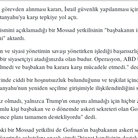
n görevden alınması kararı, İsrail güvenlik yapılanması i
yahu'ya karşı tepkiye yol açtı.
 ismini açıklamadığı bir Mossad yetkilisinin "başbakanın is
i" aktardı.
ve siyasi yönetimin savaşı yönetirken işlediği başarısızl
bir siyasetçiyi atadığınızda olan budur. Operasyon, ABD 
ilmedi ve başbakan bu karara karşı mücadele etmedi." dedi
çinde ciddi bir hoşnutsuzluk bulunduğunu ve teşkilat içind
nyahu'nun yeniden seçilme girişimiyle ilişkilendirdiğini s
ız olmadı, yalnızca Trump'ın onayını almadığı için hiçbi
mlu kişi başbakan ve o dönemde askeri sekreteri olan G
nce planı tamamen destekliyordu" dedi.
ki bir Mossad yetkilisi de Gofman'ın başbakanın askeri s
zerinde çalıştığını ancak şimdi "bizzat kendisinin destekle