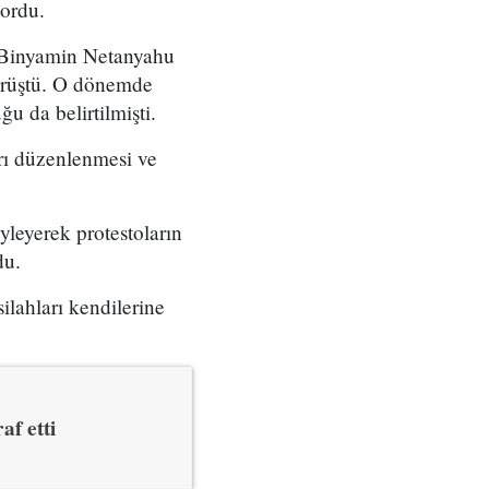
yordu.
ı Binyamin Netanyahu
örüştü. O dönemde
u da belirtilmişti.
arı düzenlenmesi ve
yleyerek protestoların
du.
ilahları kendilerine
af etti