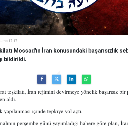
Cuma 17:17
şkilatı Mossad'ın İran konusundaki başarısızlık se
bildirildi.
arat teşkilatı, İran rejimini devirmeye yönelik başarısız bir
en aldı.
k yapılanması içinde tepkiye yol açtı.
analının perşembe günü yayımladığı habere göre plan, İran