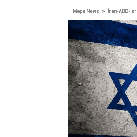
Mepa News
>
İran-ABD-İsr