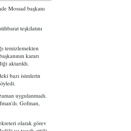
çinde Mossad başkanı
tihbarat teşkilatını
ığı temizlemekten
başkanının kararı
ği aktarıldı.
eki bazı isimlerin
öyledi.
r zaman uygulanmadı.
ofman'dı. Gofman,
ekreteri olarak görev
diği ve teşvik ettiği