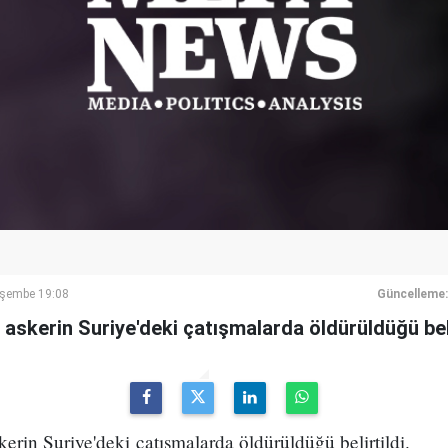
rşembe 19:08
Güncelleme:
 askerin Suriye'deki çatışmalarda öldürüldüğü beli
kerin Suriye'deki çatışmalarda öldürüldüğü belirtildi.