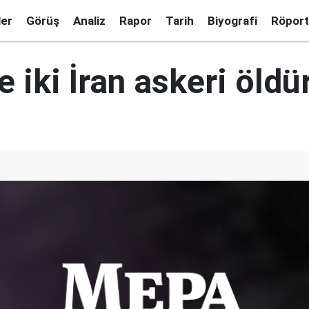
ler
Görüş
Analiz
Rapor
Tarih
Biyografi
Röport
e iki İran askeri öldü