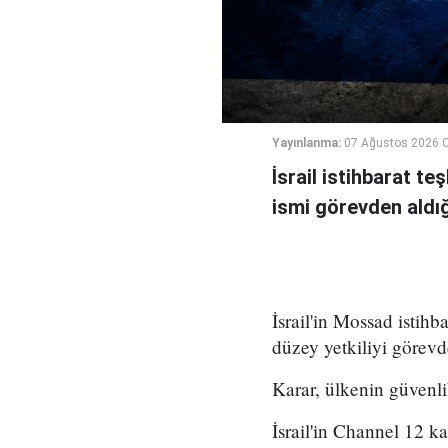
Yayınlanma:
07 Ağustos 2026 
İsrail istihbarat te
ismi görevden aldığı 
İsrail'in Mossad istihb
düzey yetkiliyi görevd
Karar, ülkenin güvenli
İsrail'in Channel 12 k