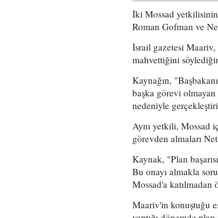
İki Mossad yetkilisini
Roman Gofman ve Netan
İsrail gazetesi Maariv,
mahvettiğini söylediğin
Kaynağın, "Başbakanın 
başka görevi olmayan 
nedeniyle gerçekleştir
Aynı yetkili, Mossad i
görevden almaları Neta
Kaynak, "Plan başarıs
Bu onayı almakla soru
Mossad'a katılmadan ö
Maariv'in konuştuğu es
yaptığı dönemde plan ü