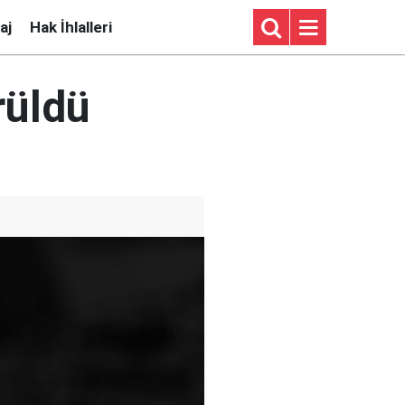
aj
Hak İhlalleri
rüldü