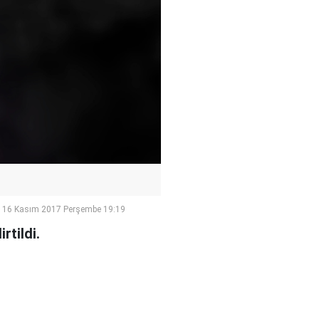
16 Kasım 2017 Perşembe 19:19
rtildi.