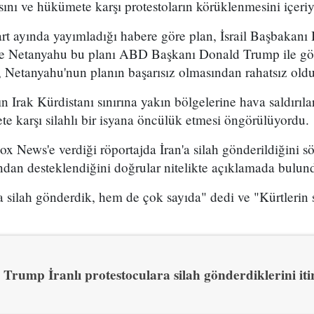
sını ve hükümete karşı protestoların körüklenmesini içeri
t ayında yayımladığı habere göre plan, İsrail Başbakan
 ve Netanyahu bu planı ABD Başkanı Donald Trump ile g
 Netanyahu'nun planın başarısız olmasından rahatsız olduğ
n Irak Kürdistanı sınırına yakın bölgelerine hava saldırıl
e karşı silahlı bir isyana öncülük etmesi öngörülüyordu.
x News'e verdiği röportajda İran'a silah gönderildiğini sö
ından desteklendiğini doğrular nitelikte açıklamada bulun
 silah gönderdik, hem de çok sayıda" dedi ve "Kürtlerin s
Trump İranlı protestoculara silah gönderdiklerini itir