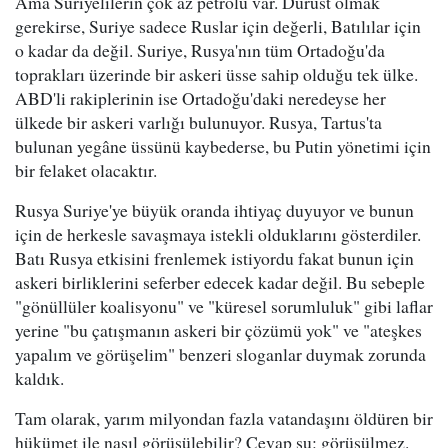
Ama Suriyelilerin çok az petrolü var. Dürüst olmak
gerekirse, Suriye sadece Ruslar için değerli, Batılılar için
o kadar da değil. Suriye, Rusya'nın tüm Ortadoğu'da
toprakları üzerinde bir askeri üsse sahip olduğu tek ülke.
ABD'li rakiplerinin ise Ortadoğu'daki neredeyse her
ülkede bir askeri varlığı bulunuyor. Rusya, Tartus'ta
bulunan yegâne üssünü kaybederse, bu Putin yönetimi için
bir felaket olacaktır.
Rusya Suriye'ye büyük oranda ihtiyaç duyuyor ve bunun
için de herkesle savaşmaya istekli olduklarını gösterdiler.
Batı Rusya etkisini frenlemek istiyordu fakat bunun için
askeri birliklerini seferber edecek kadar değil. Bu sebeple
"gönüllüler koalisyonu" ve "küresel sorumluluk" gibi laflar
yerine "bu çatışmanın askeri bir çözümü yok" ve "ateşkes
yapalım ve görüşelim" benzeri sloganlar duymak zorunda
kaldık.
Tam olarak, yarım milyondan fazla vatandaşını öldüren bir
hükümet ile nasıl görüşülebilir? Cevap şu: görüşülmez.