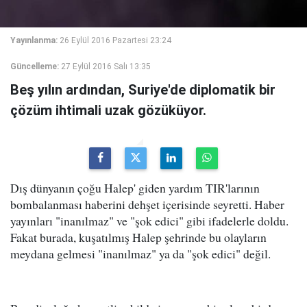
Yayınlanma:
26 Eylül 2016 Pazartesi 23:24
Güncelleme:
27 Eylül 2016 Salı 13:35
Beş yılın ardından, Suriye'de diplomatik bir
çözüm ihtimali uzak gözüküyor.
Dış dünyanın çoğu Halep' giden yardım TIR'larının
bombalanması haberini dehşet içerisinde seyretti. Haber
yayınları "inanılmaz" ve "şok edici" gibi ifadelerle doldu.
Fakat burada, kuşatılmış Halep şehrinde bu olayların
meydana gelmesi "inanılmaz" ya da "şok edici" değil.