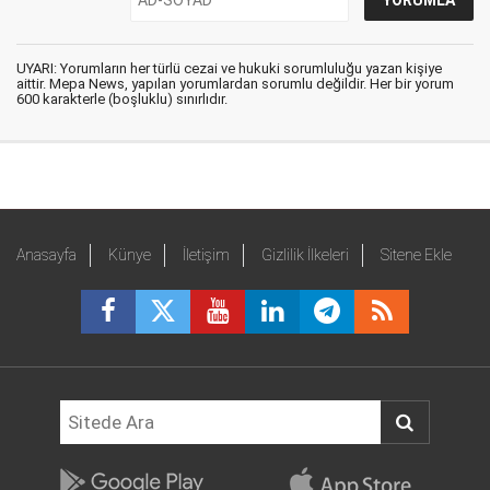
UYARI: Yorumların her türlü cezai ve hukuki sorumluluğu yazan kişiye
aittir. Mepa News, yapılan yorumlardan sorumlu değildir. Her bir yorum
600 karakterle (boşluklu) sınırlıdır.
Anasayfa
Künye
İletişim
Gizlilik İlkeleri
Sitene Ekle