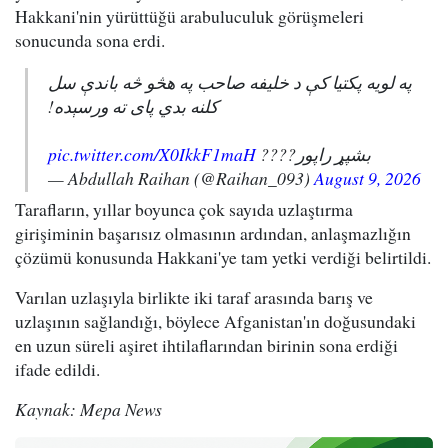
Hakkani'nin yürüttüğü arabuluculuk görüşmeleri
sonucunda sona erdi.
په لویه پکتیا کې د خلیفه صاحب په هڅو څه باندې سل
کلنه بدي پای ته ورسېده!
pic.twitter.com/X0IkkF1maH
بشپړ راپور????
— Abdullah Raihan (@Raihan_093)
August 9, 2026
Tarafların, yıllar boyunca çok sayıda uzlaştırma
girişiminin başarısız olmasının ardından, anlaşmazlığın
çözümü konusunda Hakkani'ye tam yetki verdiği belirtildi.
Varılan uzlaşıyla birlikte iki taraf arasında barış ve
uzlaşının sağlandığı, böylece Afganistan'ın doğusundaki
en uzun süreli aşiret ihtilaflarından birinin sona erdiği
ifade edildi.
Kaynak: Mepa News