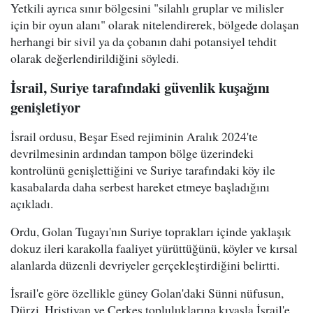
Yetkili ayrıca sınır bölgesini "silahlı gruplar ve milisler
için bir oyun alanı" olarak nitelendirerek, bölgede dolaşan
herhangi bir sivil ya da çobanın dahi potansiyel tehdit
olarak değerlendirildiğini söyledi.
İsrail, Suriye tarafındaki güvenlik kuşağını
genişletiyor
İsrail ordusu, Beşar Esed rejiminin Aralık 2024'te
devrilmesinin ardından tampon bölge üzerindeki
kontrolünü genişlettiğini ve Suriye tarafındaki köy ile
kasabalarda daha serbest hareket etmeye başladığını
açıkladı.
Ordu, Golan Tugayı'nın Suriye toprakları içinde yaklaşık
dokuz ileri karakolla faaliyet yürüttüğünü, köyler ve kırsal
alanlarda düzenli devriyeler gerçekleştirdiğini belirtti.
İsrail'e göre özellikle güney Golan'daki Sünni nüfusun,
Dürzi, Hristiyan ve Çerkes topluluklarına kıyasla İsrail'e