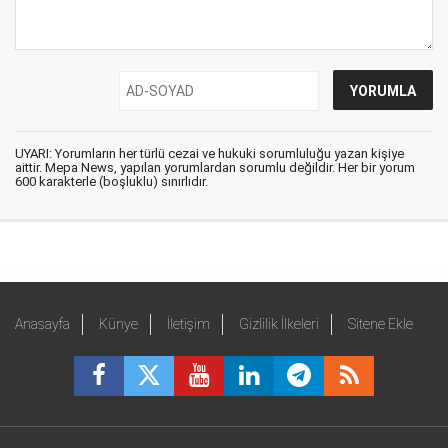
UYARI: Yorumların her türlü cezai ve hukuki sorumluluğu yazan kişiye
aittir. Mepa News, yapılan yorumlardan sorumlu değildir. Her bir yorum
600 karakterle (boşluklu) sınırlıdır.
Anasayfa
Künye
İletişim
Gizlilik İlkeleri
Sitene Ekle